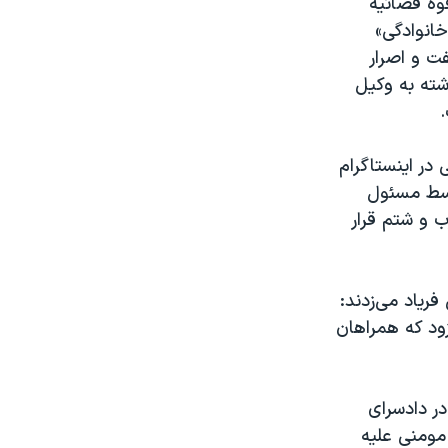
قوه قضائیه
انوادگی»
ت و اصرار
شته به وکیل
در اینستاگرام
توسط مسئول
 ضرب و شتم قرار
ریاد می‌زدند:
د که همراهان
ر دادسرای
مومنی علیه