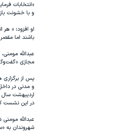
«انتخابات فرمای
و با خشونت باز
او افزود: « هر 
باشند اما مقصر
عبدالله مومنی،
مجازی «گفت‌و‌گ
اردیبهشت‌ سال 
در این نشست کر
عبدالله مومنی 
شهروندان به «سی