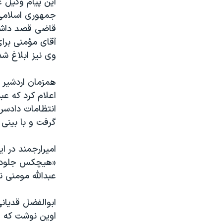
این پیام وکیل ع
جمهوری اسلامی 
قاضی قصد داشت 
آقای مؤمنی برا
وی نیز ابلاغ ش
همزمان اردشیر 
اعلام کرد که عب
گرفت و با بینی
امیرارجمند در ا
«هیچکس جلودار 
عبدالله مومنی ن
ابوالفضل قدیان
اوین نوشت که «