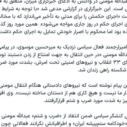
بدالله مومنی در واکنش به ادعای خبرگزاری میزان، متعلق به 
است. این خبرگزاری در گزارشی مدعی شد «با توجه به شرایط خ
«اجرای حکمش را برای مدتی به تأخیر می‌اندازد که با مخالف
ی اجرای حکم در روز جاری مواجه می‌شود». همین مورد روز گذ
ده بود اما محکوم با اصرار خودش تمایل به اجرای حکم داشت.
امیرارجمند فعال سیاسی نزدیک به میرحسین موسوی، در پیامی 
دالله مومنی «در حین انتقال به جهت امتناع از زدن دستبند 
انتظامات دادسرای ۳۳ انقلاب و نیروهای امنیتی تحت امرش، بشدت مورد
 شکسته راهی زندان شد.
ین پیام نوشته است که نیروهای دادستانی هنگام انتقال مومنی ف
ما نیست و هیچ کاری هم از دستتان ساخته نیست». وی افزو
یز به شدت مورد ضرب و شتم قرار‌گرفتند.
ی کنشگر سیاسی ضمن انتقاد از «ضرب و شتم» عبدالله مومنی د
خودکامه ستم‌پیشه ایران» و اطرافیانش نگرانند فعالانی چون 