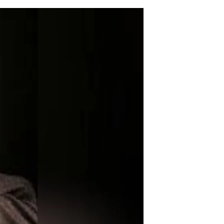
مستندها
فرهنگ و زندگی
حقوق شهروندی
انتخابات ریاست جمهوری آمریکا ۲۰۲۴
اقتصادی
حمله جمهوری اسلامی به اسرائیل
رمز مهسا
علم و فناوری
اسرائیل در جنگ
ورزش زنان در ایران
گالری عکس
اعتراضات زن، زندگی، آزادی
آرشیو پخش زنده
مجموعه مستندهای دادخواهی
تریبونال مردمی آبان ۹۸
دادگاه حمید نوری
چهل سال گروگان‌گیری
قانون شفافیت دارائی کادر رهبری ایران
اعتراضات مردمی آبان ۹۸
اسرائیل در جنگ