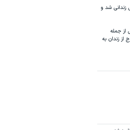
جریان اعتراضات ۸۸ موسوم به « جنبش سبز» نیز ۵ سال زندانی شد و
 از جمله
از زندان به