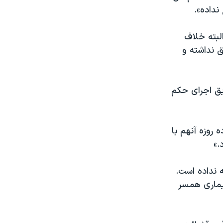
نداده».
البته خلاف
 نداشته و
یق اجرای حکم
 روزه آنهم با
.»
 نداده است.
یماری همسر