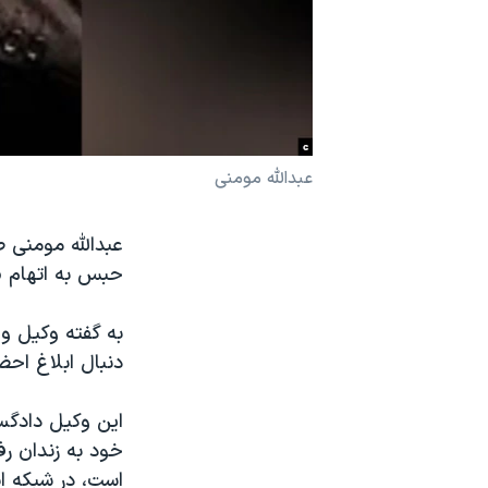
نرگس محمدی برنده جایزه نوبل صلح
همایش محافظه‌کاران آمریکا «سی‌پک»
صفحه‌های ویژه
سفر پرزیدنت ترامپ به چین
عبدالله مومنی
حبس به اتهام «
به گفته وکیل و
دنبال ابلاغ اح
این وکیل دادگست
خود به زندان ر
است، در شبکه ا