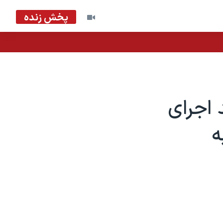
پخش زنده
 اجرای
ه