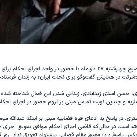
عبدالله مومنی صبح چهارشنبه ۲۷ دی‌ماه با حضور در واحد اجرای ا
شرکت در همایش گفت‌و‌گو برای نجات ایران» به زندان فرستاده
ی، حسن اسدی زیدآبادی، زندانی شدن این فعال شناخته شده 
ضاریه و چندین نوبت تماس مبنی بر لزوم حضور در اجرای احکا
ری، در پاسخ به ادعای قوه قضاییه مبنی بر اینکه عبدالله مومن
فته است، در حالی‌که قاضی اجرای احکام موافق تعویق اجرای 
یکس پاسخ داد: «هیچ مقام قضایی پیشنهاد تعویق نداد. روز