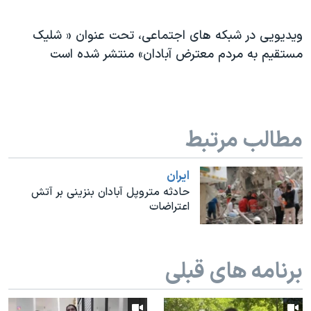
اسرائیل در جنگ
نرگس محمدی برنده جایزه نوبل صلح
ویدیویی در شبکه ‌های اجتماعی، تحت عنوان « شلیک
مستقیم به مردم معترض آبادان» منتشر شده است
همایش محافظه‌کاران آمریکا «سی‌پک»
صفحه‌های ویژه
سفر پرزیدنت ترامپ به چین
مطالب مرتبط
ايران
حادثه متروپل آبادان بنزینی بر آتش
اعتراضات
برنامه های قبلی