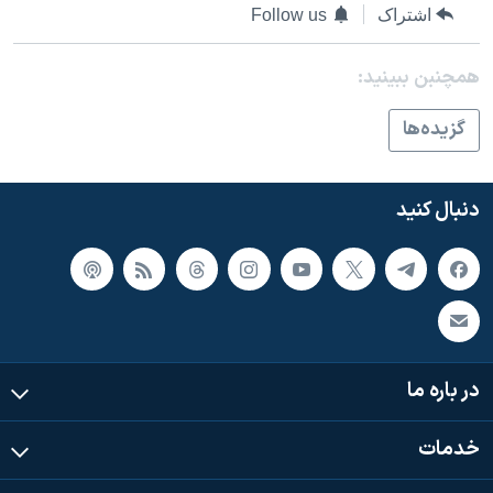
اسرائیل در جنگ
اشتراک
Follow us
نرگس محمدی برنده جایزه نوبل صلح
همچنبن ببینید:
همایش محافظه‌کاران آمریکا «سی‌پک»
صفحه‌های ویژه
گزيده‌ها
سفر پرزیدنت ترامپ به چین
دنبال کنید
در باره ما
خدمات