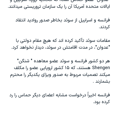
دنبال کنید
مستندها
فرهنگ و زندگی
ايالات متحده آمريکا آن را يک سازمان تروريستی ميدانند.
حقوق شهروندی
انتخابات ریاست جمهوری آمریکا ۲۰۲۴
فرانسه و اسراييل از سوئد بخاطر صدور رواديد انتقاد
اقتصادی
حمله جمهوری اسلامی به اسرائیل
کردند.
رمز مهسا
علم و فناوری
زبانهای مختلف
مقامات سوئد تأکيد کرده اند که هيچ مقام دولتی با
اسرائیل در جنگ
ورزش زنان در ایران
"عدوان"، در مدت اقامتش در سوئد، ديدار نخواهد کرد.
گالری عکس
اعتراضات زن، زندگی، آزادی
آرشیو پخش زنده
مجموعه مستندهای دادخواهی
هر دو کشور فرانسه و سوئد عضو معاهده " شنگن"
Shengen هستند، که ۱۵ کشور اروپايی عضو را مکلف
تریبونال مردمی آبان ۹۸
ميکند تصميات مربوط به صدور ويزای يکديگر را محترم
دادگاه حمید نوری
بشمارند .
چهل سال گروگان‌گیری
فرانسه اخيراً درخواست مشابه اعضای ديگر حماس را رد
قانون شفافیت دارائی کادر رهبری ایران
کرده بود.
اعتراضات مردمی آبان ۹۸