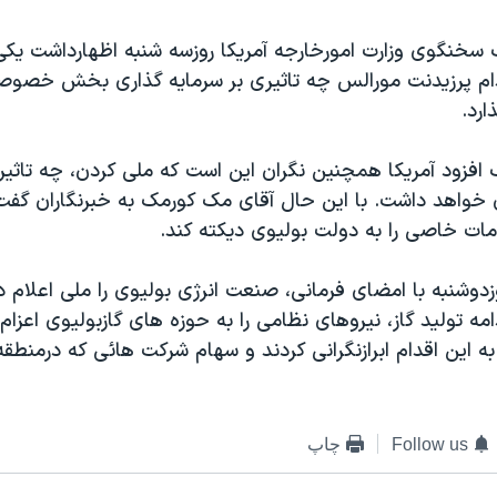
خنگوی وزارت امورخارجه آمريکا روزسه شنبه اظهارداشت يکی ا
ام پرزيدنت مورالس چه تاثيری بر سرمايه گذاری بخش خصوص
رد.
افزود آمريکا همچنين نگران اين است که ملی کردن، چه تاثير
ی خواهد داشت. با اين حال آقای مک کورمک به خبرنگاران گفت
امات خاصی را به دولت بوليوی ديکته کند.
دوشنبه با امضای فرمانی، صنعت انرژی بوليوی را ملی اعلام 
ه توليد گاز، نيروهای نظامی را به حوزه های گازبوليوی اعزام
 اين اقدام ابرازنگرانی کردند و سهام شرکت هائی که درمنطقه 
Follow us
چاپ