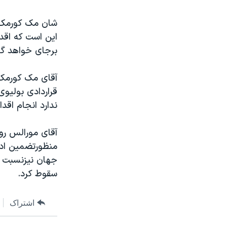
مستندها
فرهنگ و زندگی
حقوق شهروندی
انتخابات ریاست جمهوری آمریکا ۲۰۲۴
شان مک کورمک س
اين است که اقد
اقتصادی
حمله جمهوری اسلامی به اسرائیل
برجای خواهد گذا
رمز مهسا
علم و فناوری
اسرائیل در جنگ
ورزش زنان در ایران
آقای مک کورمک 
قراردادی بوليو
گالری عکس
اعتراضات زن، زندگی، آزادی
ندارد انجام اقد
آرشیو پخش زنده
مجموعه مستندهای دادخواهی
تریبونال مردمی آبان ۹۸
آقای مورالس روز
منظورتضمين ادام
دادگاه حمید نوری
جهان نيزنسبت به
چهل سال گروگان‌گیری
سقوط کرد.
قانون شفافیت دارائی کادر رهبری ایران
اعتراضات مردمی آبان ۹۸
اشتراک
اسرائیل در جنگ