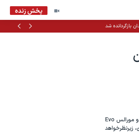
پخش زنده
قبلی
بعدی
ان بازگردانده شد
ن
وزارت امورخارجه آمريکا می گويد واشنگتن تحولات بوليوی را به دنبال اقدام اِوو مورالس Evo
ی، زيرنظرخواهد