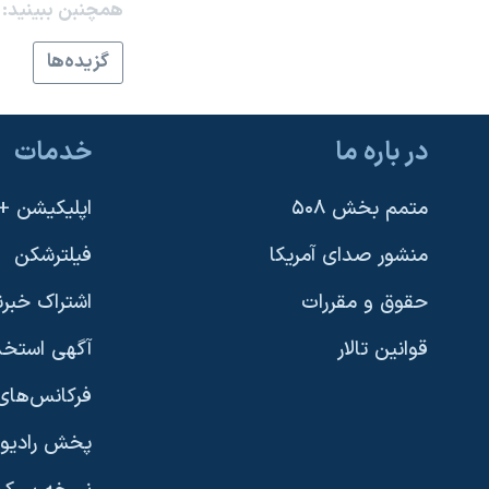
همچنبن ببینید:
نرگس محمدی برنده جایزه نوبل صلح
گزيده‌ها
همایش محافظه‌کاران آمریکا «سی‌پک»
صفحه‌های ویژه
در باره ما
خدمات
سفر پرزیدنت ترامپ به چین
متمم بخش ۵۰۸
اپلیکیشن +VOA
منشور صدای آمریکا
فیلترشکن
حقوق و مقررات
اشتراک خبرن
قوانین تالار
آگهی استخد
فرکانس‌های 
پخش رادیو
یادگیری زبان انگلیسی