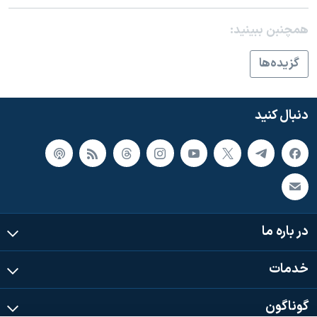
اسرائیل در جنگ
همچنبن ببینید:
نرگس محمدی برنده جایزه نوبل صلح
همایش محافظه‌کاران آمریکا «سی‌پک»
گزيده‌ها
صفحه‌های ویژه
سفر پرزیدنت ترامپ به چین
دنبال کنید
در باره ما
خدمات
گوناگون