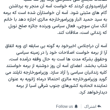
دنبال کنید
مستندها
فرهنگ و زندگی
ابرازاميدواری کردند که خواست آسه آن منجر به برداشتن
گام های مثبتی شود. آسه آن خواستارآن شده است که برمه
حقوق شهروندی
انتخابات ریاست جمهوری آمریکا ۲۰۲۴
به سيد حميد البار وزيرامورخارجه مالزی اجازه دهد با خانم
اقتصادی
حمله جمهوری اسلامی به اسرائیل
آنگ سان سوچی، فعال سياسی وبرنده جائزه صلح نوبل
رمز مهسا
علم و فناوری
که زندانی است، ملاقات کند.
زبانهای مختلف
اسرائیل در جنگ
ورزش زنان در ایران
آسه آن دراجلاس اخيرخود به گونه بی سابقه ای وبه اتفاق
گالری عکس
اعتراضات زن، زندگی، آزادی
آرا از برمه خواست اصلاحات خود را در زمينه سياسی
آرشیو پخش زنده
مجموعه مستندهای دادخواهی
وحقوق بشرکه مدت ها است به حال وقفه درآمده است،
شتاب بخشد. اعضای آسه آن روز دوشنبه از برمه خواستند
تریبونال مردمی آبان ۹۸
کليه زندانيان سياسی را آزاد سازد. وزيرامورخارجه تايلند می
دادگاه حمید نوری
گويد وزيرامورخارجه مالزی احتمالا درماه ژانويه به عنوان
چهل سال گروگان‌گیری
نماينده اتحاديه کشورهای جنوب شرقی آسيا از برمه
ديدارخواهد کرد.
قانون شفافیت دارائی کادر رهبری ایران
اعتراضات مردمی آبان ۹۸
اشتراک
Follow us