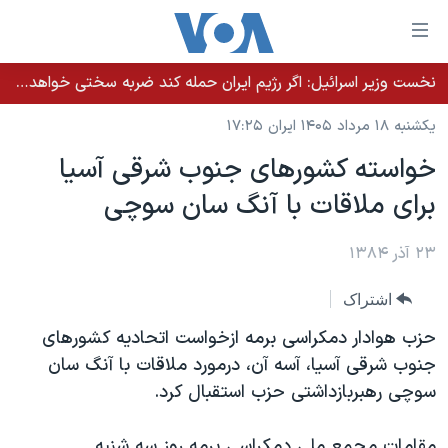
ینکهای
ابل
سترسی
نخست وزیر اسرائيل: اگر رژیم ایران حمله کند ضربه سختی خواهد خورد
خانه
هش
یکشنبه ۱۸ مرداد ۱۴۰۵ ایران ۱۷:۲۵
نسخه سبک وب‌سایت
ه
خواسته کشورهای جنوب شرقی آسيا
حتوای
موضوع ها
برای ملاقات با آنگ سان سوچی
صلی
برنامه های تلویزیونی
ایران
هش
جدول برنامه ها
ه
۲۳ آذر ۱۳۸۴
آمریکا
فحه
صفحه‌های ویژه
جهان
اشتراک
صلی
فرکانس‌های صدای آمریکا
ورزشی
جام جهانی ۲۰۲۶
هش
حزب هوادار دمکراسی برمه ازخواست اتحاديه کشورهای
پخش رادیویی
ه
گزیده‌ها
عملیات خشم حماسی
جنوب شرقی آسيا، آسه آن، درمورد ملاقات با آنگ سان
ستجو
سوچی رهبربازداشتی حزب استقبال کرد.
۲۵۰سالگی آمریکا
ویژه برنامه‌ها
یادگیری زبان انگلیسی
ویدیوها
بایگانی برنامه‌های تلویزیونی
مقامات مجمع ملی دمکراسی برمه روز سه شنبه