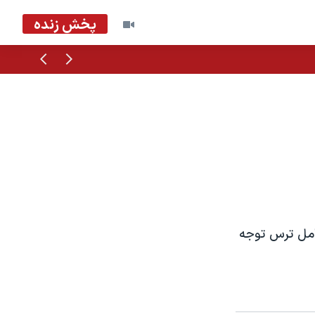
پخش زنده
قبلی
بعدی
امل ترس توجه