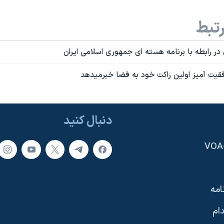
تبط
فقيت آميز اولين راکت خود به فضا خبرميدهد
دنبال کنید
امه
ام