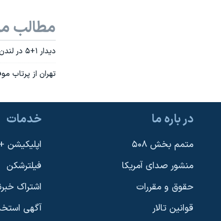
نرگس محمدی برنده جایزه نوبل صلح
مطالب مر
همایش محافظه‌کاران آمریکا «سی‌پک»
صفحه‌های ویژه
ديدار ۱+۵ در لندن در رابطه با برنامه هسته ای جمهوری اسلامی ايران
سفر پرزیدنت ترامپ به چین
تهران از پرتاب مو
در باره ما
خدمات
متمم بخش ۵۰۸
اپلیکیشن +VOA
منشور صدای آمریکا
فیلترشکن
حقوق و مقررات
اشتراک خبرن
قوانین تالار
آگهی استخد