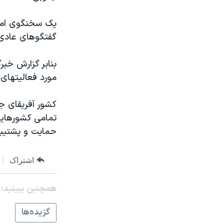
مستندها
فرهنگ و زندگی
حقوق شهروندی
انتخابات ریاست جمهوری آمریکا ۲۰۲۴
يک سخنگوی امور 
گفتگوهای عادی
اقتصادی
حمله جمهوری اسلامی به اسرائیل
رمز مهسا
علم و فناوری
بنابر گزارش خبر
اسرائیل در جنگ
ورزش زنان در ایران
مورد فعاليتهای
گالری عکس
اعتراضات زن، زندگی، آزادی
کشور آفريقای جن
آرشیو پخش زنده
مجموعه مستندهای دادخواهی
تمامی کشورهايی
تریبونال مردمی آبان ۹۸
حمايت و پشتيبا
دادگاه حمید نوری
اشتراک
چهل سال گروگان‌گیری
قانون شفافیت دارائی کادر رهبری ایران
همچنبن ببینید:
اعتراضات مردمی آبان ۹۸
گزيده‌ها
اسرائیل در جنگ