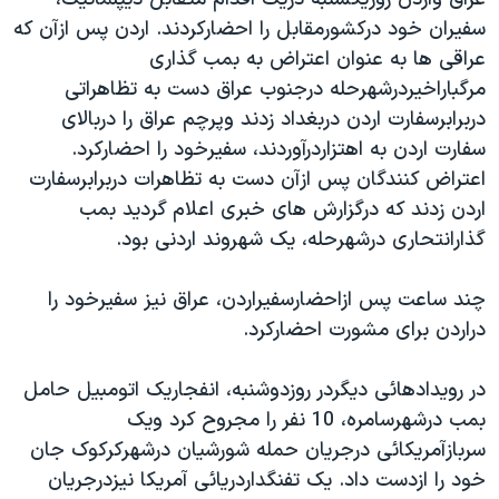
دنبال کنید
مستندها
فرهنگ و زندگی
سفيران خود درکشورمقابل را احضارکردند. اردن پس ازآن که
عراقی ها به عنوان اعتراض به بمب گذاری
حقوق شهروندی
انتخابات ریاست جمهوری آمریکا ۲۰۲۴
مرگباراخيردرشهرحله درجنوب عراق دست به تظاهراتی
اقتصادی
حمله جمهوری اسلامی به اسرائیل
دربرابرسفارت اردن دربغداد زدند وپرچم عراق را دربالای
رمز مهسا
علم و فناوری
سفارت اردن به اهتزاردرآوردند، سفيرخود را احضارکرد.
زبانهای مختلف
اعتراض کنندگان پس ازآن دست به تظاهرات دربرابرسفارت
اسرائیل در جنگ
ورزش زنان در ایران
اردن زدند که درگزارش های خبری اعلام گرديد بمب
گالری عکس
اعتراضات زن، زندگی، آزادی
گذارانتحاری درشهرحله، يک شهروند اردنی بود.
آرشیو پخش زنده
مجموعه مستندهای دادخواهی
چند ساعت پس ازاحضارسفيراردن، عراق نيز سفيرخود را
تریبونال مردمی آبان ۹۸
دراردن برای مشورت احضارکرد.
دادگاه حمید نوری
چهل سال گروگان‌گیری
در رويدادهائی ديگردر روزدوشنبه، انفجاريک اتومبيل حامل
بمب درشهرسامره، 10 نفر را مجروح کرد ويک
قانون شفافیت دارائی کادر رهبری ایران
سربازآمريکائی درجريان حمله شورشيان درشهرکرکوک جان
اعتراضات مردمی آبان ۹۸
خود را ازدست داد. يک تفنگداردريائی آمريکا نيزدرجريان