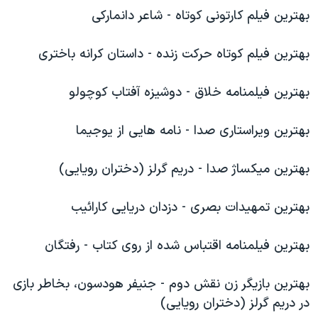
اسرائیل در جنگ
بهترين فيلم کارتونی کوتاه - شاعر دانمارکی
نرگس محمدی برنده جایزه نوبل صلح
بهترين فيلم کوتاه حرکت زنده - داستان کرانه باختری
همایش محافظه‌کاران آمریکا «سی‌پک»
صفحه‌های ویژه
بهترين فيلمنامه خلاق - دوشيزه آفتاب کوچولو
سفر پرزیدنت ترامپ به چین
بهترين ويراستاری صدا - نامه هايی از يوجيما
بهترين ميکساژ صدا - دريم گرلز (دختران رويايی)
بهترين تمهيدات بصری - دزدان دريايی کارائيب
بهترين فيلمنامه اقتباس شده از روی کتاب - رفتگان
بهترين بازيگر زن نقش دوم - جنيفر هودسون، بخاطر بازی
در دريم گرلز (دختران رويايی)