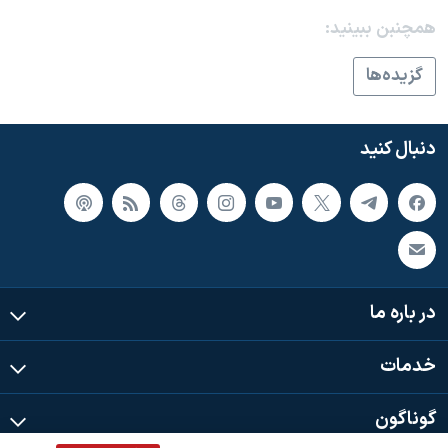
اسرائیل در جنگ
همچنبن ببینید:
نرگس محمدی برنده جایزه نوبل صلح
گزيده‌ها
همایش محافظه‌کاران آمریکا «سی‌پک»
صفحه‌های ویژه
دنبال کنید
سفر پرزیدنت ترامپ به چین
در باره ما
خدمات
گوناگون