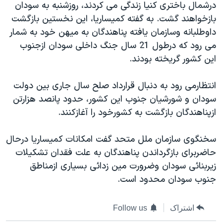
درشمال باختری کنيا زندگی می کردند، روزشنبه به سودان
دنبال کنید
مستندها
فرهنگ و زندگی
بازخواهند گشت. به گفته کميساريا، اين نخستين بازگشت
حقوق شهروندی
انتخابات ریاست جمهوری آمریکا ۲۰۲۴
داوطلبانه وسازمان يافته پناهندگان به ميهن خود به شمار
می رود که درطول 21 سال جنگ داخلی سودان ازجنوب
اقتصادی
حمله جمهوری اسلامی به اسرائیل
اين کشور گريخته بودند.
رمز مهسا
علم و فناوری
زبانهای مختلف
اسرائیل در جنگ
ورزش زنان در ایران
انتظارمی رود به دنبال قرارداد صلح سال جاری بين دولت
سودان و شورشيان جنوب اين کشور، حدود پانصد هزارتن
گالری عکس
اعتراضات زن، زندگی، آزادی
ازپناهندگان بازگشت به کشورخود را آغازکنند.
آرشیو پخش زنده
مجموعه مستندهای دادخواهی
تریبونال مردمی آبان ۹۸
سخنگوی سازمان ملل متحد گفت امکانات کميساريا درحال
حاضربرای بازگرداندن پناهندگان به علت فقدان تشکيلات
دادگاه حمید نوری
زيربنائی سودان وضرورت مين زدائی بسياری ازمناطق
چهل سال گروگان‌گیری
جنوب سودان محدود است.
قانون شفافیت دارائی کادر رهبری ایران
اعتراضات مردمی آبان ۹۸
اشتراک
Follow us