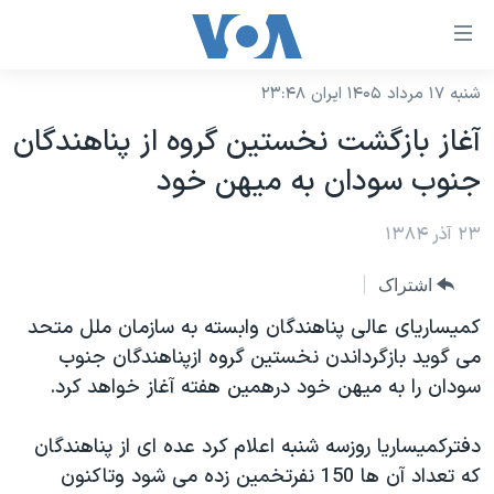
ینکهای
ابل
سترسی
شنبه ۱۷ مرداد ۱۴۰۵ ایران ۲۳:۴۸
خانه
هش
آغاز بازگشت نخستين گروه از پناهندگان
نسخه سبک وب‌سایت
ه
جنوب سودان به ميهن خود
حتوای
موضوع ها
صلی
۲۳ آذر ۱۳۸۴
برنامه های تلویزیونی
ایران
هش
جدول برنامه ها
ه
آمریکا
اشتراک
فحه
صفحه‌های ویژه
جهان
کميساريای عالی پناهندگان وابسته به سازمان ملل متحد
صلی
فرکانس‌های صدای آمریکا
می گويد بازگرداندن نخستين گروه ازپناهندگان جنوب
ورزشی
جام جهانی ۲۰۲۶
هش
سودان را به ميهن خود درهمين هفته آغاز خواهد کرد.
پخش رادیویی
ه
گزیده‌ها
عملیات خشم حماسی
ستجو
۲۵۰سالگی آمریکا
ویژه برنامه‌ها
دفترکميساريا روزسه شنبه اعلام کرد عده ای از پناهندگان
یادگیری زبان انگلیسی
که تعداد آن ها 150 نفرتخمين زده می شود وتاکنون
ویدیوها
بایگانی برنامه‌های تلویزیونی