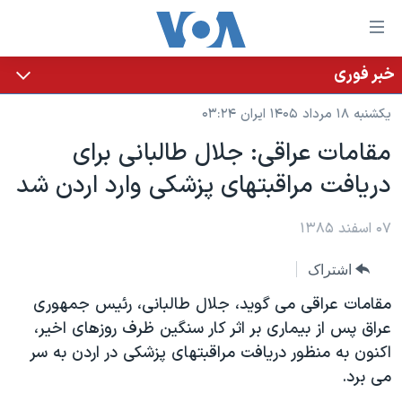
ینکهای
ابل
سترسی
خبر فوری
خانه
هش
یکشنبه ۱۸ مرداد ۱۴۰۵ ایران ۰۳:۲۴
نسخه سبک وب‌سایت
ه
مقامات عراقی: جلال طالبانی برای
حتوای
موضوع ها
دريافت مراقبتهای پزشکی وارد اردن شد
صلی
برنامه های تلویزیونی
ایران
هش
جدول برنامه ها
ه
۰۷ اسفند ۱۳۸۵
آمریکا
فحه
صفحه‌های ویژه
جهان
اشتراک
صلی
فرکانس‌های صدای آمریکا
ورزشی
جام جهانی ۲۰۲۶
هش
مقامات عراقی می گويد، جلال طالبانی، رئيس جمهوری
پخش رادیویی
ه
گزیده‌ها
عملیات خشم حماسی
عراق پس از بيماری بر اثر کار سنگين ظرف روزهای اخير،
ستجو
اکنون به منظور دريافت مراقبتهای پزشکی در اردن به سر
۲۵۰سالگی آمریکا
ویژه برنامه‌ها
یادگیری زبان انگلیسی
می برد.
ویدیوها
بایگانی برنامه‌های تلویزیونی