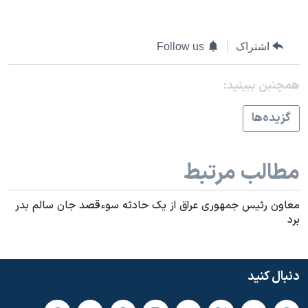
اسرائیل در جنگ
نرگس محمدی برنده جایزه نوبل صلح
اشتراک
Follow us
همایش محافظه‌کاران آمریکا «سی‌پک»
صفحه‌های ویژه
همچنبن ببینید:
سفر پرزیدنت ترامپ به چین
گزيده‌ها
مطالب مرتبط
معاون رئيس جمهوری عراق از يک حادثه سوءقصد جان سالم بدر
برد
دنبال کنید