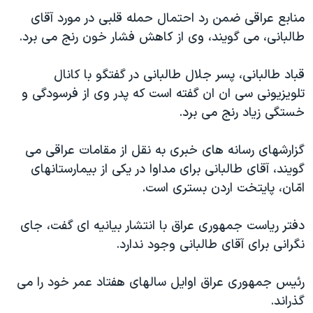
دنبال کنید
مستندها
فرهنگ و زندگی
منابع عراقی ضمن رد احتمال حمله قلبی در مورد آقای
طالبانی، می گويند، وی از کاهش فشار خون رنج می برد.
حقوق شهروندی
انتخابات ریاست جمهوری آمریکا ۲۰۲۴
اقتصادی
حمله جمهوری اسلامی به اسرائیل
قباد طالبانی، پسر جلال طالبانی در گفتگو با کانال
رمز مهسا
علم و فناوری
تلويزيونی سی ان ان گفته است که پدر وی از فرسودگی و
زبانهای مختلف
خستگی زياد رنج می برد.
اسرائیل در جنگ
ورزش زنان در ایران
گالری عکس
اعتراضات زن، زندگی، آزادی
گزارشهای رسانه های خبری به نقل از مقامات عراقی می
آرشیو پخش زنده
مجموعه مستندهای دادخواهی
گويند، آقای طالبانی برای مداوا در يکی از بيمارستانهای
امّان، پايتخت اردن بستری است.
تریبونال مردمی آبان ۹۸
دادگاه حمید نوری
دفتر رياست جمهوری عراق با انتشار بيانيه ای گفت، جای
چهل سال گروگان‌گیری
نگرانی برای آقای طالبانی وجود ندارد.
قانون شفافیت دارائی کادر رهبری ایران
رئيس جمهوری عراق اوايل سالهای هفتاد عمر خود را می
اعتراضات مردمی آبان ۹۸
گذراند.