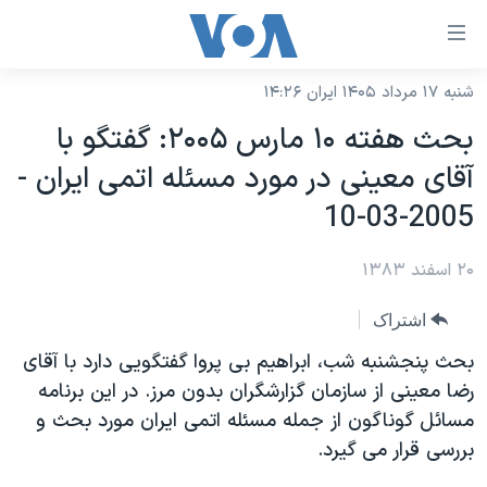
ینکهای
ابل
سترسی
شنبه ۱۷ مرداد ۱۴۰۵ ایران ۱۴:۲۶
خانه
هش
بحث هفته ۱۰ مارس ۲۰۰۵: گفتگو با
نسخه سبک وب‌سایت
ه
آقای معينی در مورد مسئله اتمی ايران -
حتوای
موضوع ها
2005-03-10
صلی
برنامه های تلویزیونی
ایران
هش
۲۰ اسفند ۱۳۸۳
جدول برنامه ها
ه
آمریکا
فحه
صفحه‌های ویژه
جهان
اشتراک
صلی
فرکانس‌های صدای آمریکا
ورزشی
جام جهانی ۲۰۲۶
بحث پنجشنبه شب، ابراهيم بی پروا گفتگويی دارد با آقای
هش
پخش رادیویی
رضا معينی از سازمان گزارشگران بدون مرز. در اين برنامه
ه
گزیده‌ها
عملیات خشم حماسی
مسائل گوناگون از جمله مسئله اتمی ايران مورد بحث و
ستجو
۲۵۰سالگی آمریکا
ویژه برنامه‌ها
یادگیری زبان انگلیسی
بررسی قرار می گيرد.
ویدیوها
بایگانی برنامه‌های تلویزیونی