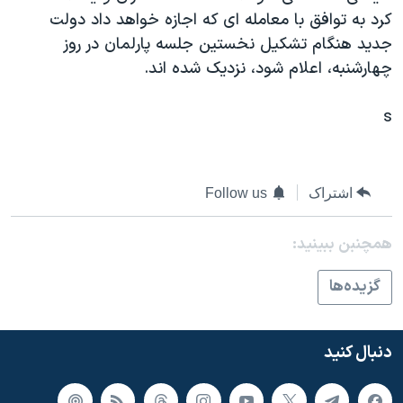
اسرائیل در جنگ
کرد به توافق با معامله ای که اجازه خواهد داد دولت
نرگس محمدی برنده جایزه نوبل صلح
جديد هنگام تشکيل نخستين جلسه پارلمان در روز
چهارشنبه، اعلام شود، نزديک شده اند.
همایش محافظه‌کاران آمریکا «سی‌پک»
صفحه‌های ویژه
s
سفر پرزیدنت ترامپ به چین
اشتراک
Follow us
همچنبن ببینید:
گزيده‌ها
دنبال کنید