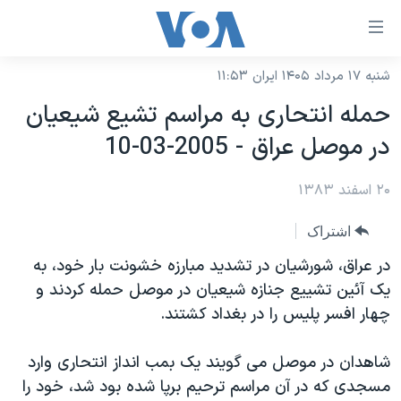
ینکهای
ابل
سترسی
شنبه ۱۷ مرداد ۱۴۰۵ ایران ۱۱:۵۳
خانه
هش
حمله انتحاری به مراسم تشيع شيعيان
نسخه سبک وب‌سایت
ه
در موصل عراق - 2005-03-10
حتوای
موضوع ها
صلی
۲۰ اسفند ۱۳۸۳
برنامه های تلویزیونی
ایران
هش
جدول برنامه ها
ه
آمریکا
اشتراک
فحه
صفحه‌های ویژه
جهان
در عراق، شورشيان در تشديد مبارزه خشونت بار خود، به
صلی
فرکانس‌های صدای آمریکا
يک آئين تشييع جنازه شيعيان در موصل حمله کردند و
ورزشی
جام جهانی ۲۰۲۶
هش
چهار افسر پليس را در بغداد کشتند.
پخش رادیویی
ه
گزیده‌ها
عملیات خشم حماسی
ستجو
۲۵۰سالگی آمریکا
ویژه برنامه‌ها
شاهدان در موصل می گويند يک بمب انداز انتحاری وارد
یادگیری زبان انگلیسی
مسجدی که در آن مراسم ترحيم برپا شده بود شد، خود را
ویدیوها
بایگانی برنامه‌های تلویزیونی