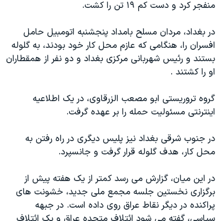
منفجر کرد و دست کم ۱۹ تن را کشت.
دنبال کنید
مستندها
فرهنگ و زندگی
حقوق شهروندی
انتخابات ریاست جمهوری آمریکا ۲۰۲۴
در بغداد، مردان مسلح بامداد پنجشنبه اتومبيل حامل
افسران را، هنگامی که عازم محل کار خود بودند، به گلوله
اقتصادی
حمله جمهوری اسلامی به اسرائیل
بستند و رئيس شهربانی مرکزی بغداد و دو نفر از همقطاران
رمز مهسا
علم و فناوری
او را کشتند .
زبانهای مختلف
اسرائیل در جنگ
ورزش زنان در ایران
گروه تروريستی ابو مصعب الزرقاوی، در يک اطلاعيه
گالری عکس
اعتراضات زن، زندگی، آزادی
اينترنتی مسئوليت حمله را بر عهده گرفت.
آرشیو پخش زنده
مجموعه مستندهای دادخواهی
تریبونال مردمی آبان ۹۸
در جنوب شرقی بغداد نيز پليس ديگری در راه رفتن به
محل کار، هدف گلوله قرار گرفت و جانسپرد.
دادگاه حمید نوری
چهل سال گروگان‌گیری
در اين ميان، گزارش می رسد کمتر از يک هفته پيش از
قانون شفافیت دارائی کادر رهبری ایران
برگزاری نخستين جلسه مجمع ملی جديد، خشونت های
پراکنده در ديگر نقاط عراق روی داده است. در جبهه
اعتراضات مردمی آبان ۹۸
سياسی، گفته می شود ائتلاف متحده عراق و يک ائتلاف