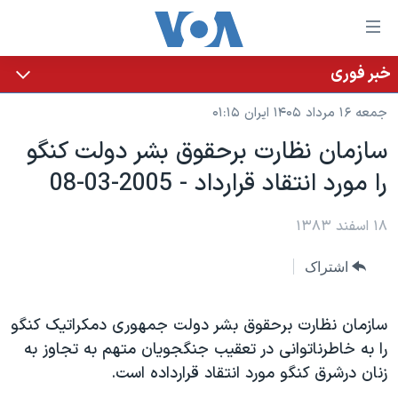
ینکهای
ابل
سترسی
خبر فوری
خانه
هش
جمعه ۱۶ مرداد ۱۴۰۵ ایران ۰۱:۱۵
نسخه سبک وب‌سایت
ه
سازمان نظارت برحقوق بشر دولت کنگو
حتوای
موضوع ها
را مورد انتقاد قرارداد - 2005-03-08
صلی
برنامه های تلویزیونی
ایران
هش
جدول برنامه ها
ه
۱۸ اسفند ۱۳۸۳
آمریکا
فحه
صفحه‌های ویژه
جهان
اشتراک
صلی
فرکانس‌های صدای آمریکا
ورزشی
جام جهانی ۲۰۲۶
هش
پخش رادیویی
ه
گزیده‌ها
عملیات خشم حماسی
سازمان نظارت برحقوق بشر دولت جمهوری دمکراتيک کنگو
ستجو
را به خاطرناتوانی در تعقيب جنگجويان متهم به تجاوز به
۲۵۰سالگی آمریکا
ویژه برنامه‌ها
یادگیری زبان انگلیسی
زنان درشرق کنگو مورد انتقاد قرارداده است.
ویدیوها
بایگانی برنامه‌های تلویزیونی