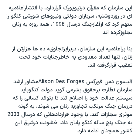
دنبال کنید
مستندها
فرهنگ و زندگی
اين سازمان که مقرآن درنيويورک قراردارد، با انتشاراعلاميه
ای در روزدوشنبه، سربازان دولتی ونيروهای شورشی کنگو را
حقوق شهروندی
انتخابات ریاست جمهوری آمریکا ۲۰۲۴
متهم کرد که ازآغازجنگ درسال 1998، همه روزه به زنان
اقتصادی
حمله جمهوری اسلامی به اسرائیل
تجاوزکرده اند.
رمز مهسا
علم و فناوری
زبانهای مختلف
بنا براعلاميه اين سازمان، دربرابرتجاوزبه ده ها هزارتن از
اسرائیل در جنگ
ورزش زنان در ایران
زنان، تنها تعداد معدودی به خاطرجنايات خود تحت
گالری عکس
اعتراضات زن، زندگی، آزادی
تعقيب قرارگرفته اند.
آرشیو پخش زنده
مجموعه مستندهای دادخواهی
آليسون دِس فورگِس Alison Des Forgesمشاور ارشد
تریبونال مردمی آبان ۹۸
سازمان نظارت برحقوق بشرمی گويد دولت کنگوبايد
دادگاه حمید نوری
سيستم عدالت خود را اصلاح کند تا بتواند کسانی را که
چهل سال گروگان‌گیری
درزمان جنگ مرتکب تجاوزبه زنان می شوند، به گونه
موثری مجازات کند. با وجود قراردادهائی که درسال 2003
قانون شفافیت دارائی کادر رهبری ایران
به جنگ پنج ساله کنگو پايان داد، خشونت درشرق اين
اعتراضات مردمی آبان ۹۸
کشور همچنان ادامه دارد.