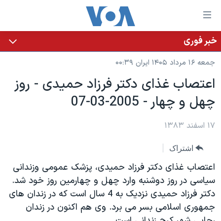
ینکهای
ابل
سترسی
خبر فوری
خانه
هش
جمعه ۱۶ مرداد ۱۴۰۵ ایران ۰۰:۳۹
نسخه سبک وب‌سایت
ه
اعتصاب غذای دکتر فرزاد حميدی - روز
حتوای
موضوع ها
چهل و چهار - 2005-03-07
صلی
برنامه های تلویزیونی
ایران
هش
جدول برنامه ها
ه
۱۷ اسفند ۱۳۸۳
آمریکا
فحه
صفحه‌های ویژه
جهان
اشتراک
صلی
فرکانس‌های صدای آمریکا
ورزشی
جام جهانی ۲۰۲۶
هش
اعتصاب غذای دکتر فرزاد حميدی، پزشک عمومی وزندانی
پخش رادیویی
ه
گزیده‌ها
عملیات خشم حماسی
سياسی در روز دوشنبه وارد چهل و چهارمين روز خود شد.
ستجو
دکتر فرزاد حميدی نزديک به 4 سال است که در زندان های
۲۵۰سالگی آمریکا
ویژه برنامه‌ها
یادگیری زبان انگلیسی
جمهوری اسلامی بسر می برد. وی هم اکنون در زندان
ویدیوها
بایگانی برنامه‌های تلویزیونی
رجايی شهر کرج زندانی است.