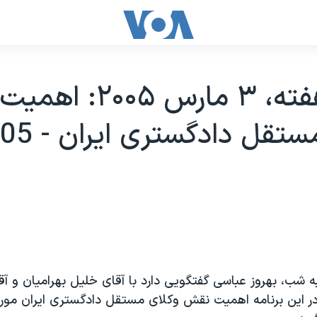
بحث هفته، ۳ مارس ۰۵
 شب، بهروز عباسی گفتگويی دارد با آقای خليل بهراميان و آ
ر اين برنامه اهميت نقش وکلای مستقل دادگستری ايران مور