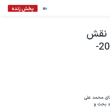
پخش زنده
۲۰: اهميت نقش
وکلای مستقل دادگستری ايران - 2005-
قای محمد علی
د بحث و