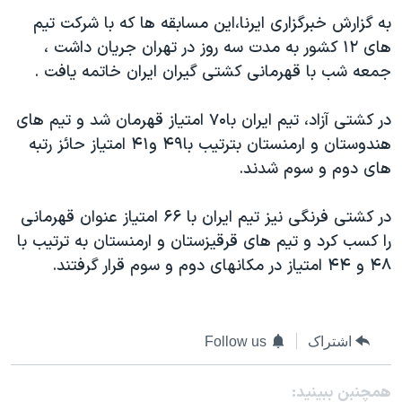
دنبال کنید
مستندها
فرهنگ و زندگی
به گزارش خبرگزاری ايرنا،اين مسابقه ها که با شرکت تيم
هاى ۱۲ کشور به مدت سه روز در تهران جريان داشت ،
حقوق شهروندی
انتخابات ریاست جمهوری آمریکا ۲۰۲۴
جمعه شب با قهرمانى کشتى گيران ايران خاتمه يافت .
اقتصادی
حمله جمهوری اسلامی به اسرائیل
رمز مهسا
علم و فناوری
در کشتى آزاد، تيم ايران با۷۰ امتياز قهرمان شد و تيم هاى
زبانهای مختلف
هندوستان و ارمنستان بترتيب با۴۹ و۴۱ امتياز حائز رتبه
اسرائیل در جنگ
ورزش زنان در ایران
هاى دوم و سوم شدند.
گالری عکس
اعتراضات زن، زندگی، آزادی
آرشیو پخش زنده
مجموعه مستندهای دادخواهی
در کشتى فرنگى نيز تيم ايران با ۶۶ امتياز عنوان قهرمانى
را کسب کرد و تيم هاى قرقيزستان و ارمنستان به ترتيب با
تریبونال مردمی آبان ۹۸
۴۸ و ۴۴ امتياز در مکانهاى دوم و سوم قرار گرفتند.
دادگاه حمید نوری
چهل سال گروگان‌گیری
قانون شفافیت دارائی کادر رهبری ایران
اشتراک
Follow us
اعتراضات مردمی آبان ۹۸
همچنبن ببینید: