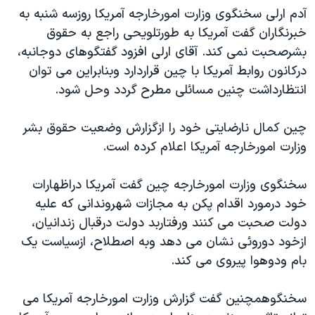
آدم ارلی سخنگوی وزارت امورخارجه آمريکا روزسه شنبه به
دنبال کنید
مستندها
فرهنگ و زندگی
خبرنگاران گفت آمريکا به طورتلويحی راجع به حقوق
حقوق شهروندی
انتخابات ریاست جمهوری آمریکا ۲۰۲۴
بشرصحبت نمی کند. آقای ارلی افزود گفتگوهای دوجانبه،
اقتصادی
حمله جمهوری اسلامی به اسرائیل
درکانون روابط آمريکا با چين قراردارد وبنابراين می توان
انتظارداشت چنين مسائلی مطرح گردد وحل شود.
رمز مهسا
علم و فناوری
زبانهای مختلف
اسرائیل در جنگ
ورزش زنان در ایران
چين کمال نارضايتی خود را ازگزارش وضعيت حقوق بشر
گالری عکس
اعتراضات زن، زندگی، آزادی
وزارت امورخارجه آمريکا اعلام کرده است.
آرشیو پخش زنده
مجموعه مستندهای دادخواهی
سخنگوی وزارت امورخارجه چين گفت آمريکا دراظهارات
تریبونال مردمی آبان ۹۸
خود درمورد اقدام پکن به مجازات شهروندانی که عليه
دادگاه حمید نوری
دولت صحبت می کنند ورفتاربد دولت درقبال زندانيان،
ازخود دوروئی نشان می دهد وبه اصطلاح، ازسياست يک
چهل سال گروگان‌گیری
بام ودوهوا پيروی می کند.
قانون شفافیت دارائی کادر رهبری ایران
اعتراضات مردمی آبان ۹۸
سخنگوهمچنين گفت گزارش وزارت امورخارجه آمريکا می