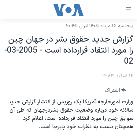
ینکهای
ابل
سترسی
پنجشنبه ۱۵ مرداد ۱۴۰۵ ایران ۲۰:۴۵
خانه
هش
گزارش جديد حقوق بشر در جهان چين
نسخه سبک وب‌سایت
ه
را مورد انتقاد قرارداده است - 2005-03-
حتوای
موضوع ها
02
صلی
برنامه های تلویزیونی
ایران
هش
۱۲ اسفند ۱۳۸۳
جدول برنامه ها
ه
آمریکا
فحه
صفحه‌های ویژه
جهان
اشتراک
صلی
فرکانس‌های صدای آمریکا
ورزشی
جام جهانی ۲۰۲۶
وزارت امورخارجه آمريکا يک روزپس از انتشار گزارش جديد
هش
پخش رادیویی
سالانه خود درباره وضعيت حقوق بشردرجهان که طی آن
ه
گزیده‌ها
عملیات خشم حماسی
سوابق چين را مورد انتقاد قرارداده است، اعلام کرد
ستجو
۲۵۰سالگی آمریکا
ویژه برنامه‌ها
یادگیری زبان انگلیسی
همچنان نسبت به نظرات خود پابرجا است.
ویدیوها
بایگانی برنامه‌های تلویزیونی