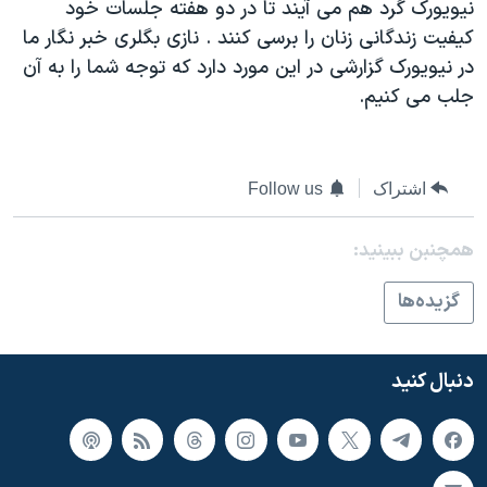
نيويورک گرد هم می آيند تا در دو هفته جلسات خود
دنبال کنید
مستندها
فرهنگ و زندگی
کيفيت زندگانی زنان را برسی کنند . نازی بگلری خبر نگار ما
حقوق شهروندی
انتخابات ریاست جمهوری آمریکا ۲۰۲۴
در نيويورک گزارشی در اين مورد دارد که توجه شما را به آن
جلب می کنيم.
اقتصادی
حمله جمهوری اسلامی به اسرائیل
رمز مهسا
علم و فناوری
زبانهای مختلف
اسرائیل در جنگ
ورزش زنان در ایران
اشتراک
Follow us
گالری عکس
اعتراضات زن، زندگی، آزادی
همچنبن ببینید:
آرشیو پخش زنده
مجموعه مستندهای دادخواهی
تریبونال مردمی آبان ۹۸
گزيده‌ها
دادگاه حمید نوری
چهل سال گروگان‌گیری
دنبال کنید
قانون شفافیت دارائی کادر رهبری ایران
اعتراضات مردمی آبان ۹۸