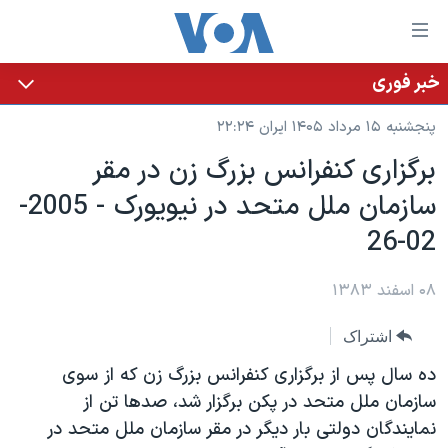
ینکهای
ابل
سترسی
خبر فوری
خانه
هش
پنجشنبه ۱۵ مرداد ۱۴۰۵ ایران ۲۲:۲۴
نسخه سبک وب‌سایت
ه
برگزاری کنفرانس بزرگ زن در مقر
حتوای
موضوع ها
سازمان ملل متحد در نيويورک - 2005-
صلی
برنامه های تلویزیونی
ایران
هش
02-26
جدول برنامه ها
ه
آمریکا
فحه
صفحه‌های ویژه
۰۸ اسفند ۱۳۸۳
جهان
صلی
فرکانس‌های صدای آمریکا
ورزشی
جام جهانی ۲۰۲۶
هش
اشتراک
پخش رادیویی
ه
گزیده‌ها
عملیات خشم حماسی
ده سال پس از برگزاری کنفرانس بزرگ زن که از سوی
ستجو
۲۵۰سالگی آمریکا
ویژه برنامه‌ها
سازمان ملل متحد در پکن برگزار شد، صدها تن از
یادگیری زبان انگلیسی
نمايندگان دولتی بار ديگر در مقر سازمان ملل متحد در
ویدیوها
بایگانی برنامه‌های تلویزیونی