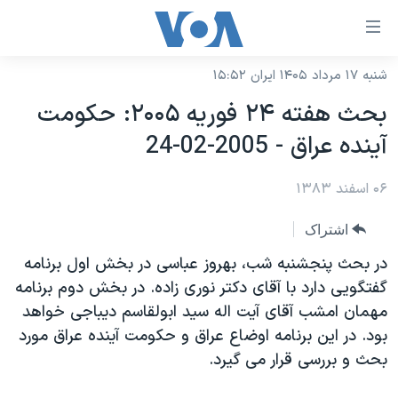
ینکهای
ابل
سترسی
شنبه ۱۷ مرداد ۱۴۰۵ ایران ۱۵:۵۲
خانه
هش
بحث هفته ۲۴ فوريه ۲۰۰۵: حکومت
نسخه سبک وب‌سایت
ه
آينده عراق - 2005-02-24
حتوای
موضوع ها
صلی
۰۶ اسفند ۱۳۸۳
برنامه های تلویزیونی
ایران
هش
جدول برنامه ها
ه
آمریکا
اشتراک
فحه
صفحه‌های ویژه
جهان
در بحث پنجشنبه شب، بهروز عباسی در بخش اول برنامه
صلی
فرکانس‌های صدای آمریکا
گفتگويی دارد با آقای دکتر نوری زاده. در بخش دوم برنامه
ورزشی
جام جهانی ۲۰۲۶
هش
مهمان امشب آقای آيت اله سيد ابولقاسم ديباجی خواهد
پخش رادیویی
ه
گزیده‌ها
عملیات خشم حماسی
بود. در اين برنامه اوضاع عراق و حکومت آينده عراق مورد
ستجو
۲۵۰سالگی آمریکا
ویژه برنامه‌ها
بحث و بررسی قرار می گيرد.
یادگیری زبان انگلیسی
ویدیوها
بایگانی برنامه‌های تلویزیونی