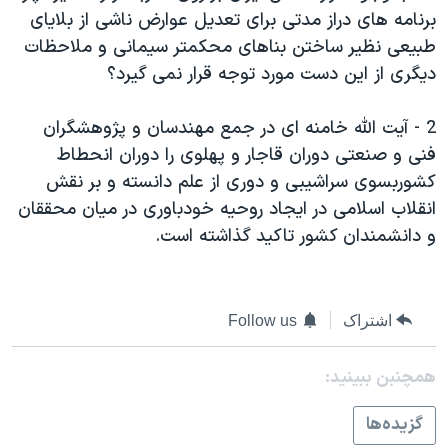
برنامه های دراز مدتی برای تعديل عوارض ناشی از بلايای
دنبال کنید
مستندها
فرهنگ و زندگی
طبيعی نظير ساختن بناهای محکمتر سيمانی و ملاحظات
حقوق شهروندی
انتخابات ریاست جمهوری آمریکا ۲۰۲۴
ديگری از اين دست مورد توجه قرار نمی گيرد؟
اقتصادی
حمله جمهوری اسلامی به اسرائیل
2 - آيت الله خامنه ای در جمع مهندسان و پژوهشگران
رمز مهسا
علم و فناوری
زبانهای مختلف
فنی و صنعتی دوران قاجار و پهلوی را دوران انحطاط
اسرائیل در جنگ
ورزش زنان در ایران
کشوربسوی سراشيبی و دوری از علم دانسته و بر نقش
گالری عکس
اعتراضات زن، زندگی، آزادی
انقلاب اسلامی در ايجاد روحيه خودباوری در ميان محققان
و دانشمندان کشور تاکيد گذاشته است.
آرشیو پخش زنده
مجموعه مستندهای دادخواهی
تریبونال مردمی آبان ۹۸
دادگاه حمید نوری
اشتراک
Follow us
چهل سال گروگان‌گیری
همچنبن ببینید:
قانون شفافیت دارائی کادر رهبری ایران
اعتراضات مردمی آبان ۹۸
گزيده‌ها