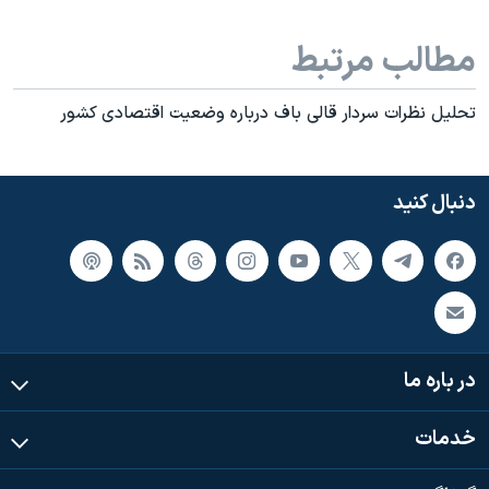
اسرائیل در جنگ
نرگس محمدی برنده جایزه نوبل صلح
مطالب مرتبط
همایش محافظه‌کاران آمریکا «سی‌پک»
تحليل نظرات سردار قالی باف درباره وضعيت اقتصادی کشور
صفحه‌های ویژه
سفر پرزیدنت ترامپ به چین
دنبال کنید
در باره ما
خدمات