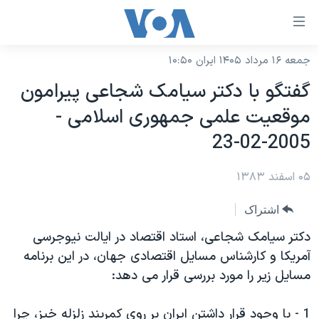
ینکهای
ابل
سترسی
جمعه ۱۶ مرداد ۱۴۰۵ ایران ۱۰:۵۰
خانه
هش
گفتگو با دکتر سيامک شجاعی پيرامون
نسخه سبک وب‌سایت
ه
موقعيت علمی جمهوری اسلامی -
حتوای
موضوع ها
2005-02-23
صلی
برنامه های تلویزیونی
ایران
هش
۰۵ اسفند ۱۳۸۳
جدول برنامه ها
ه
آمریکا
فحه
صفحه‌های ویژه
جهان
اشتراک
صلی
فرکانس‌های صدای آمریکا
ورزشی
جام جهانی ۲۰۲۶
دکتر سيامک شجاعی، استاد اقتصاد در ايالت نيوجرسی
هش
پخش رادیویی
آمريکا و کارشناس مسايل اقتصادی جهان، در اين برنامه
ه
گزیده‌ها
عملیات خشم حماسی
مسايل زير را مورد بررسی قرار می دهد:
ستجو
۲۵۰سالگی آمریکا
ویژه برنامه‌ها
یادگیری زبان انگلیسی
ویدیوها
بایگانی برنامه‌های تلویزیونی
1 - با وجود قرار داشتن ايران بر روی کمربند زلزله خيز، چرا