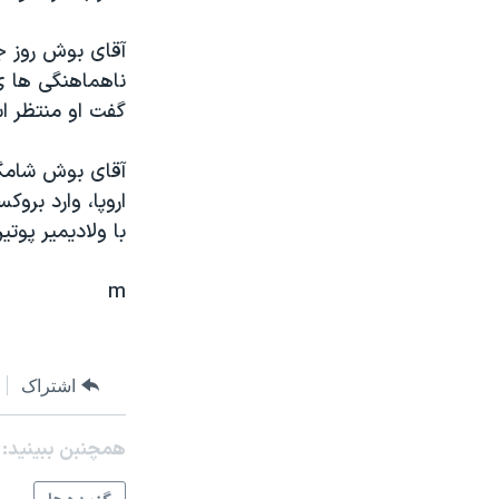
مستندها
فرهنگ و زندگی
حقوق شهروندی
انتخابات ریاست جمهوری آمریکا ۲۰۲۴
آقای بوش روز جم
ناهماهنگی ها ی 
اقتصادی
حمله جمهوری اسلامی به اسرائیل
گفت او منتظر اس
رمز مهسا
علم و فناوری
اسرائیل در جنگ
ورزش زنان در ایران
آقای بوش شامگاه
اروپا، وارد برو
گالری عکس
اعتراضات زن، زندگی، آزادی
با ولاديمير پو
آرشیو پخش زنده
مجموعه مستندهای دادخواهی
تریبونال مردمی آبان ۹۸
m
دادگاه حمید نوری
چهل سال گروگان‌گیری
اشتراک
قانون شفافیت دارائی کادر رهبری ایران
اعتراضات مردمی آبان ۹۸
همچنبن ببینید:
اسرائیل در جنگ