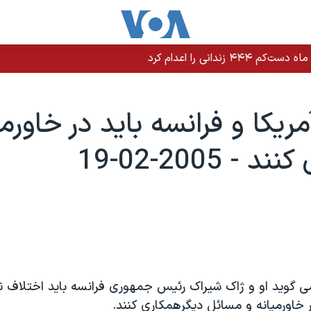
ريکا و فرانسه بايد در خاورمي
- 2005-02-19
 گويد او و ژاک شيراک رئيس جمهوری فرانسه بايد اختلاف ن
در خاورميانه و مسائل ديگرهمکاری کنند.