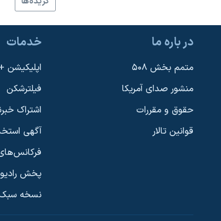
گزيده‌ها
نرگس محمدی برنده جایزه نوبل صلح
همایش محافظه‌کاران آمریکا «سی‌پک»
در باره ما
خدمات
صفحه‌های ویژه
سفر پرزیدنت ترامپ به چین
متمم بخش ۵۰۸
اپلیکیشن +VOA
منشور صدای آمریکا
فیلترشکن
حقوق و مقررات
اشتراک خبرن
قوانین تالار
آگهی استخد
فرکانس‌های 
پخش رادیو
یادگیری زبان انگلیسی
نسخه سبک 
دنبال کنید