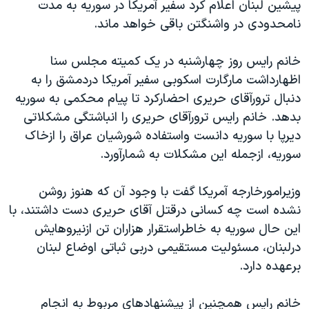
پيشين لبنان اعلام کرد سفير آمريکا در سوريه به مدت
دنبال کنید
مستندها
فرهنگ و زندگی
نامحدودی در واشنگتن باقی خواهد ماند.
حقوق شهروندی
انتخابات ریاست جمهوری آمریکا ۲۰۲۴
خانم رايس روز چهارشنبه در يک کميته مجلس سنا
اقتصادی
حمله جمهوری اسلامی به اسرائیل
اظهارداشت مارگارت اسکوبی سفير آمريکا دردمشق را به
رمز مهسا
علم و فناوری
دنبال ترورآقای حريری احضارکرد تا پيام محکمی به سوريه
زبانهای مختلف
اسرائیل در جنگ
ورزش زنان در ایران
بدهد. خانم رايس ترورآقای حريری را انباشتگی مشکلاتی
ديرپا با سوريه دانست واستفاده شورشيان عراق را ازخاک
گالری عکس
اعتراضات زن، زندگی، آزادی
سوريه، ازجمله اين مشکلات به شمارآورد.
آرشیو پخش زنده
مجموعه مستندهای دادخواهی
تریبونال مردمی آبان ۹۸
وزيرامورخارجه آمريکا گفت با وجود آن که هنوز روشن
نشده است چه کسانی درقتل آقای حريری دست داشتند، با
دادگاه حمید نوری
اين حال سوريه به خاطراستقرار هزاران تن ازنيروهايش
چهل سال گروگان‌گیری
درلبنان، مسئوليت مستقيمی دربی ثباتی اوضاع لبنان
قانون شفافیت دارائی کادر رهبری ایران
برعهده دارد.
اعتراضات مردمی آبان ۹۸
خانم رايس همچنين از پيشنهادهای مربوط به انجام