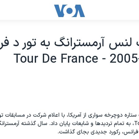
لنس آرمسترانگ به تور د ف
Tour De France - 2005
تاره دوچرخه سواری از آمريکا، با اعلام شرکت در مسابقات تو
Tour De France، به تمام ترديدها و شايعات پايان داد. سال گذشته آرمس
د فرانس، رکورد جديدی بجای گذاشت.