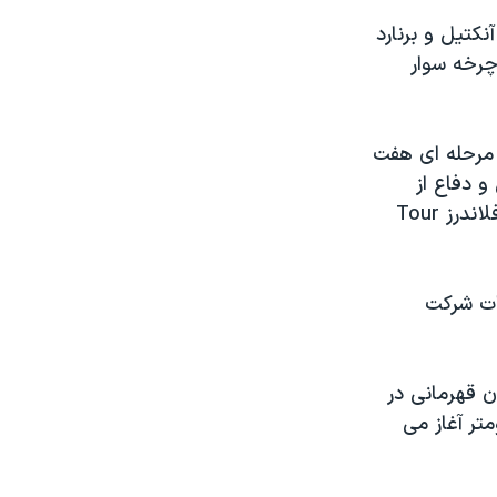
نکتيل و برنارد
چرخه سوار
مسابقه مرحله ای هفت
و دفاع از
عنوان قهرمانی مسابقات تور د جورجيا Tour De Georgia، در رقابتهای تور د فلاندرز Tour
قات شرکت
ن قهرمانی در
م ژوئيه در ۲۱ مرحله و در مسافتی بطول ۳۶۰۰ کيلومتر آغاز می