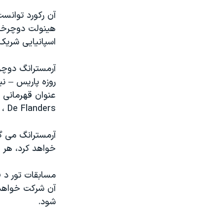
مستندها
فرهنگ و زندگی
آن رکورد توانست
حقوق شهروندی
انتخابات ریاست جمهوری آمریکا ۲۰۲۴
هينولت دوچرخه 
اقتصادی
حمله جمهوری اسلامی به اسرائیل
اسپانيايی شريک 
رمز مهسا
علم و فناوری
اسرائیل در جنگ
ورزش زنان در ایران
روزه پاريس – ني
گالری عکس
اعتراضات زن، زندگی، آزادی
De Flanders ، که در سوم آوريل برگزار می شود، رکاب خواهد زد.
آرشیو پخش زنده
مجموعه مستندهای دادخواهی
تریبونال مردمی آبان ۹۸
آرمسترانگ می گ
دادگاه حمید نوری
خواهد کرد، هر 
چهل سال گروگان‌گیری
مسابقات تور د 
قانون شفافیت دارائی کادر رهبری ایران
اعتراضات مردمی آبان ۹۸
شود.
اسرائیل در جنگ