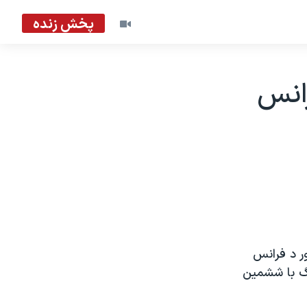
پخش زنده
رانس
ر د فرانس
ترانگ با ششمين