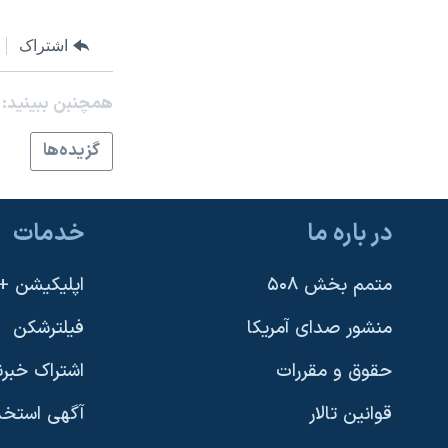
نرگس محمدی برنده جایزه نوبل صلح
اشتراک
همایش محافظه‌کاران آمریکا «سی‌پک»
صفحه‌های ویژه
همچنبن ببینید:
سفر پرزیدنت ترامپ به چین
گزيده‌ها
در باره ما
خدمات
متمم بخش ۵۰۸
اپلیکیشن +VOA
منشور صدای آمریکا
فیلترشکن
حقوق و مقررات
اشتراک خبرن
قوانین تالار
آگهی استخد