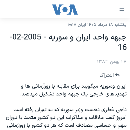
ینکهای
ابل
سترسی
یکشنبه ۱۸ مرداد ۱۴۰۵ ایران ۱۰:۱۸
خانه
هش
جبهه واحد ايران و سوريه - 2005-02-
نسخه سبک وب‌سایت
ه
16
حتوای
موضوع ها
صلی
۲۸ بهمن ۱۳۸۳
برنامه های تلویزیونی
ایران
هش
جدول برنامه ها
ه
آمریکا
اشتراک
فحه
صفحه‌های ویژه
جهان
ايران وسوريه ميگويند برای مقابله با زورآزمائی ها و
صلی
فرکانس‌های صدای آمریکا
تهديدهای خارجی يک جبهه واحد تشکيل ميدهند.
ورزشی
جام جهانی ۲۰۲۶
هش
پخش رادیویی
ه
گزیده‌ها
عملیات خشم حماسی
ناجی عُطری نخست وزير سوريه که به تهران رفته است
ستجو
۲۵۰سالگی آمریکا
ویژه برنامه‌ها
امروز گفت ملاقات و مذاکرات اين دو کشور متحد با دوران
یادگیری زبان انگلیسی
مهم و حساسی مصادف است که هر دو کشور با زورآزمائی
ویدیوها
بایگانی برنامه‌های تلویزیونی