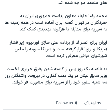
های متعدد مواجه شده اند.
دنبال کنید
مستندها
فرهنگ و زندگی
حقوق شهروندی
انتخابات ریاست جمهوری آمریکا ۲۰۲۴
محمد رضا عارف معاون رياست جمهوری ايران به
خبرنگاران در تهران گفت ايران آماده است در همه زمينه ها
اقتصادی
حمله جمهوری اسلامی به اسرائیل
به سوريه برای مقابله با هرگونه تهديدی کمک کند.
رمز مهسا
علم و فناوری
زبانهای مختلف
اسرائیل در جنگ
ورزش زنان در ایران
ايران برای انصراف از برنامه غنی سازی اورانيوم زير فشار
آمريکا و اروپا قرار گرفته است و آمريکا سوريه را مامن
گالری عکس
اعتراضات زن، زندگی، آزادی
شورشيان عراقی معرفی کرده است.
آرشیو پخش زنده
مجموعه مستندهای دادخواهی
تریبونال مردمی آبان ۹۸
به فاصله يک روز پس از کشته شدن رفيق حريری نخست
وزير سابق لبنان در يک بمب گذاری در بيروت، واشنگتن روز
دادگاه حمید نوری
سه شنبه سفير خود را از سوريه برای مشورت فراخواند.
چهل سال گروگان‌گیری
قانون شفافیت دارائی کادر رهبری ایران
اعتراضات مردمی آبان ۹۸
اشتراک
Follow us