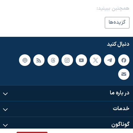
اسرائیل در جنگ
همچنبن ببینید:
نرگس محمدی برنده جایزه نوبل صلح
گزيده‌ها
همایش محافظه‌کاران آمریکا «سی‌پک»
صفحه‌های ویژه
دنبال کنید
سفر پرزیدنت ترامپ به چین
در باره ما
خدمات
گوناگون