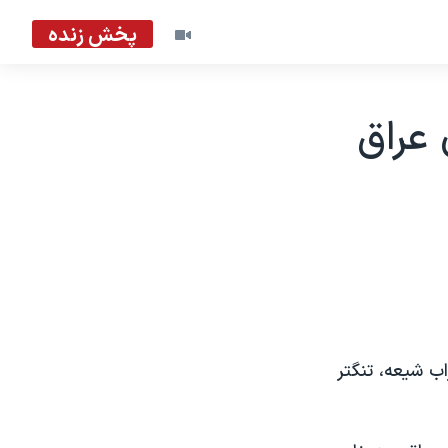
پخش زنده
 عراق
اب شيعه، تنگتر