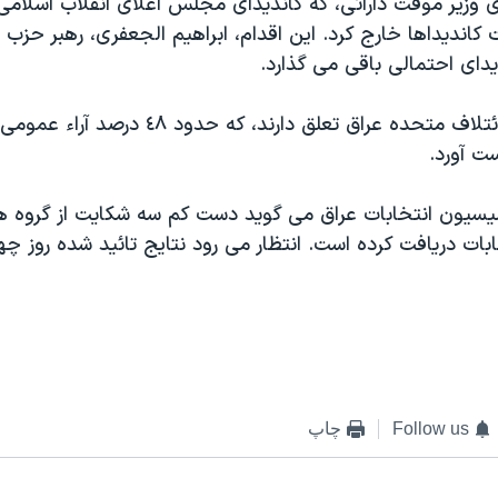
وزير موقت دارائی، که کانديدای مجلس اعلای انقلاب اسلامی 
 کانديداها خارج کرد. اين اقدام، ابراهيم الجعفری، رهبر حزب
ديدای احتمالی باقی می گذارد.
هر دو حزب به ائتلاف متحده عراق تعلق دارند، که حدو
ست آورد.
ميسيون انتخابات عراق می گويد دست کم سه شکايت از گروه 
ابات دريافت کرده است. انتظار می رود نتايج تائيد شده روز چه
Follow us
چاپ