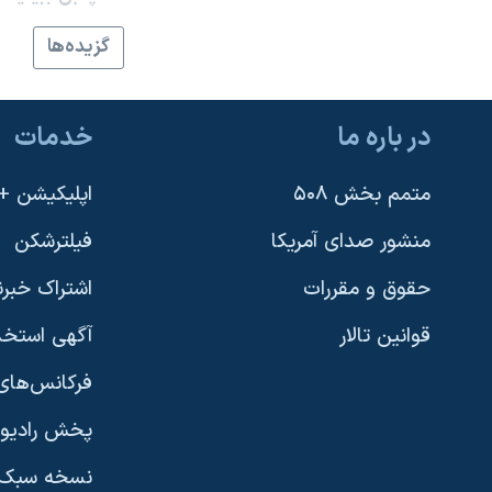
نرگس محمدی برنده جایزه نوبل صلح
گزيده‌ها
همایش محافظه‌کاران آمریکا «سی‌پک»
صفحه‌های ویژه
در باره ما
خدمات
سفر پرزیدنت ترامپ به چین
متمم بخش ۵۰۸
اپلیکیشن +VOA
منشور صدای آمریکا
فیلترشکن
حقوق و مقررات
اشتراک خبرن
قوانین تالار
آگهی استخد
فرکانس‌های 
پخش رادیو
یادگیری زبان انگلیسی
نسخه سبک 