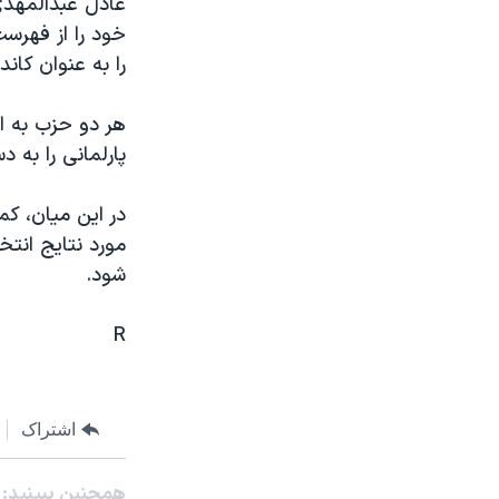
عادل عبدالمهدی 
مستندها
فرهنگ و زندگی
خود را از فهرست
حقوق شهروندی
انتخابات ریاست جمهوری آمریکا ۲۰۲۴
را به عنوان کان
اقتصادی
حمله جمهوری اسلامی به اسرائیل
رمز مهسا
علم و فناوری
پارلمانی را به د
اسرائیل در جنگ
ورزش زنان در ایران
گالری عکس
اعتراضات زن، زندگی، آزادی
در اين ميان، ک
مورد نتايج انتخ
آرشیو پخش زنده
مجموعه مستندهای دادخواهی
شود.
تریبونال مردمی آبان ۹۸
دادگاه حمید نوری
R
چهل سال گروگان‌گیری
قانون شفافیت دارائی کادر رهبری ایران
اشتراک
اعتراضات مردمی آبان ۹۸
اسرائیل در جنگ
همچنبن ببینید: