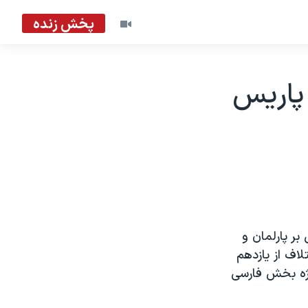
پخش زنده
پاريس
نی بر پارلمان و
لاف از يازدهم
يژه بخش فارسی