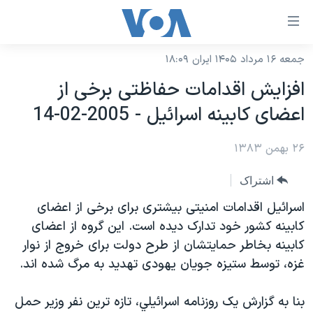
ینکهای
ابل
سترسی
جمعه ۱۶ مرداد ۱۴۰۵ ایران ۱۸:۰۹
خانه
هش
افزايش اقدامات حفاظتی برخی از
نسخه سبک وب‌سایت
ه
اعضای کابينه اسرائيل - 2005-02-14
حتوای
موضوع ها
صلی
۲۶ بهمن ۱۳۸۳
برنامه های تلویزیونی
ایران
هش
جدول برنامه ها
ه
آمریکا
اشتراک
فحه
صفحه‌های ویژه
جهان
اسرائيل اقدامات امنيتی بيشتری برای برخی از اعضای
صلی
فرکانس‌های صدای آمریکا
کابينه کشور خود تدارک ديده است. اين گروه از اعضای
ورزشی
جام جهانی ۲۰۲۶
هش
کابينه بخاطر حمايتشان از طرح دولت برای خروج از نوار
پخش رادیویی
ه
گزیده‌ها
عملیات خشم حماسی
غزه، توسط ستيزه جويان يهودی تهديد به مرگ شده اند.
ستجو
۲۵۰سالگی آمریکا
ویژه برنامه‌ها
یادگیری زبان انگلیسی
بنا به گزارش يک روزنامه اسرائيلي، تازه ترين نفر وزير حمل
ویدیوها
بایگانی برنامه‌های تلویزیونی