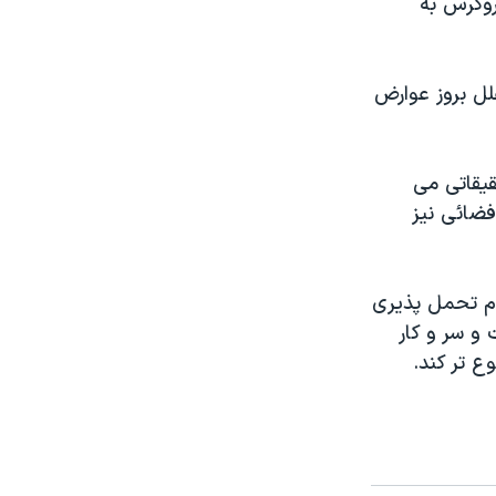
روگرس به
لل بروز عوارض
يقاتی می
فضائی نيز
دام تحمل پذيری
 و سر و کار
 تر کند.