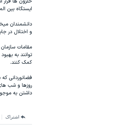
حلزون ها قرار 
مستندها
فرهنگ و زندگی
ايستگاه بين الم
حقوق شهروندی
انتخابات ریاست جمهوری آمریکا ۲۰۲۴
اقتصادی
حمله جمهوری اسلامی به اسرائیل
دانشمندان ميخو
و اختلال در جا
رمز مهسا
علم و فناوری
اسرائیل در جنگ
ورزش زنان در ایران
مقامات سازمان 
گالری عکس
اعتراضات زن، زندگی، آزادی
توانند به بهبود
کمک کنند.
آرشیو پخش زنده
مجموعه مستندهای دادخواهی
تریبونال مردمی آبان ۹۸
فضانوردانی که پ
دادگاه حمید نوری
روزها و شب های 
داشتن به موجود
چهل سال گروگان‌گیری
قانون شفافیت دارائی کادر رهبری ایران
اعتراضات مردمی آبان ۹۸
اشتراک
اسرائیل در جنگ