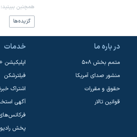
همچنبن ببینید:
نرگس محمدی برنده جایزه نوبل صلح
همایش محافظه‌کاران آمریکا «سی‌پک»
گزيده‌ها
صفحه‌های ویژه
سفر پرزیدنت ترامپ به چین
در باره ما
خدمات
متمم بخش ۵۰۸
اپلیکیشن +VOA
منشور صدای آمریکا
فیلترشکن
حقوق و مقررات
اشتراک خبرن
قوانین تالار
آگهی استخد
فرکانس‌های 
پخش رادیو