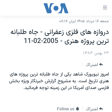
ینکهای
ابل
سترسی
جمعه ۱۶ مرداد ۱۴۰۵ ایران ۰۸:۱۶
خانه
هش
دروازه های فلزی زعفرانی - جاه طلبانه
نسخه سبک وب‌سایت
ه
ترين پروژه هنری - 2005-02-11
حتوای
موضوع ها
صلی
۲۳ بهمن ۱۳۸۳
برنامه های تلویزیونی
ایران
هش
جدول برنامه ها
ه
آمریکا
اشتراک
فحه
صفحه‌های ویژه
جهان
امروز نيويورک شاهد يکی از جاه طلبانه ترين پروژه های
صلی
فرکانس‌های صدای آمریکا
هنری تاريخ است. به مشروح گزارش خبرنگار ويژه بخش
ورزشی
جام جهانی ۲۰۲۶
هش
فارسی صدای آمريکا در اين زمينه توجه فرمائيد.
پخش رادیویی
ه
گزیده‌ها
عملیات خشم حماسی
ستجو
۲۵۰سالگی آمریکا
ویژه برنامه‌ها
یادگیری زبان انگلیسی
ویدیوها
بایگانی برنامه‌های تلویزیونی
اشتراک
Follow us