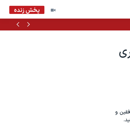
پخش زنده
قبلی
بعدی
ری
فقين و
د.