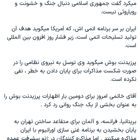
ميکرد گفت جمهوری اسلامی دنبال جنگ و خشونت و
دنبال کنید
مستندها
فرهنگ و زندگی
روياروئی نيست.
حقوق شهروندی
انتخابات ریاست جمهوری آمریکا ۲۰۲۴
ايران بر سر برنامه اتمی اش، که آمريکا ميگويد هدف آن
اقتصادی
حمله جمهوری اسلامی به اسرائیل
توليد تسليحات اتمی است، زير فشار روز افزون بين المللی
رمز مهسا
علم و فناوری
است.
زبانهای مختلف
اسرائیل در جنگ
ورزش زنان در ایران
پرزيدنت بوش ميگويد وی توسل به نيروی نظامی را در
گالری عکس
اعتراضات زن، زندگی، آزادی
صورت شکست مذاکرات برای پايان دادن به خطر ، نفی
آرشیو پخش زنده
مجموعه مستندهای دادخواهی
نکرده است.
تریبونال مردمی آبان ۹۸
آقای خاتمی امروز برای دومين بار اظهارات پرزيدنت بوش را
دادگاه حمید نوری
به عنوان بخشی از يک جنگ روانی رد کرد .
چهل سال گروگان‌گیری
قانون شفافیت دارائی کادر رهبری ایران
بريتانيا، فرانسه، و آلمان برای متقاعد ساختن تهران به
پايان بخشيدن به برنامه غنی سازی اورانيوم با ايران
اعتراضات مردمی آبان ۹۸
مذاکره ميکنند . اما مذاکره کنندگان در ژنو پيشرفت عمده