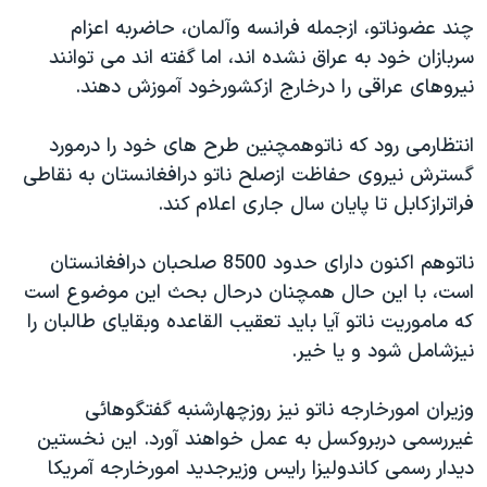
دنبال کنید
مستندها
فرهنگ و زندگی
چند عضوناتو، ازجمله فرانسه وآلمان، حاضربه اعزام
سربازان خود به عراق نشده اند، اما گفته اند می توانند
حقوق شهروندی
انتخابات ریاست جمهوری آمریکا ۲۰۲۴
نيروهای عراقی را درخارج ازکشورخود آموزش دهند.
اقتصادی
حمله جمهوری اسلامی به اسرائیل
رمز مهسا
علم و فناوری
انتظارمی رود که ناتوهمچنين طرح های خود را درمورد
زبانهای مختلف
گسترش نيروی حفاظت ازصلح ناتو درافغانستان به نقاطی
اسرائیل در جنگ
ورزش زنان در ایران
فراترازکابل تا پايان سال جاری اعلام کند.
گالری عکس
اعتراضات زن، زندگی، آزادی
آرشیو پخش زنده
مجموعه مستندهای دادخواهی
ناتوهم اکنون دارای حدود 8500 صلحبان درافغانستان
است، با اين حال همچنان درحال بحث اين موضوع است
تریبونال مردمی آبان ۹۸
که ماموريت ناتو آيا بايد تعقيب القاعده وبقايای طالبان را
دادگاه حمید نوری
نيزشامل شود و يا خير.
چهل سال گروگان‌گیری
وزيران امورخارجه ناتو نيز روزچهارشنبه گفتگوهائی
قانون شفافیت دارائی کادر رهبری ایران
غيررسمی دربروکسل به عمل خواهند آورد. اين نخستين
اعتراضات مردمی آبان ۹۸
ديدار رسمی کاندوليزا رايس وزيرجديد امورخارجه آمريکا