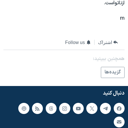
اسرائیل در جنگ
ازناتواست.
نرگس محمدی برنده جایزه نوبل صلح
m
همایش محافظه‌کاران آمریکا «سی‌پک»
صفحه‌های ویژه
سفر پرزیدنت ترامپ به چین
اشتراک
Follow us
همچنبن ببینید:
گزيده‌ها
دنبال کنید