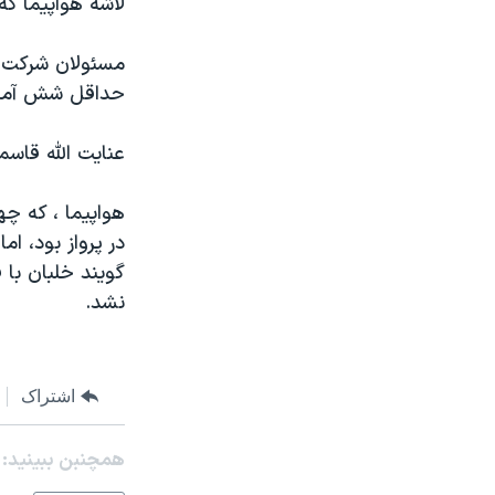
لاشه هواپيما که از روز پ
مستندها
فرهنگ و زندگی
حقوق شهروندی
انتخابات ریاست جمهوری آمریکا ۲۰۲۴
اقتصادی
حمله جمهوری اسلامی به اسرائیل
حداقل شش آمريک
رمز مهسا
علم و فناوری
عنايت الله قاس
اسرائیل در جنگ
ورزش زنان در ایران
گالری عکس
اعتراضات زن، زندگی، آزادی
هواپيما ، که چه
در پرواز بود، ام
آرشیو پخش زنده
مجموعه مستندهای دادخواهی
گويند خلبان با 
تریبونال مردمی آبان ۹۸
نشد.
دادگاه حمید نوری
چهل سال گروگان‌گیری
اشتراک
قانون شفافیت دارائی کادر رهبری ایران
اعتراضات مردمی آبان ۹۸
همچنبن ببینید:
اسرائیل در جنگ