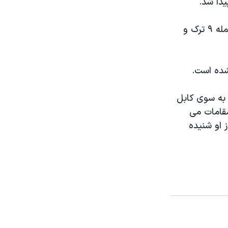
مسئولان شرکت هواپيمائی " کام ار" می گويند دست کم ٢٣ تبعه خارجی، از جمله ۹ ترک و
شده است.
 به سوی کابل
 مقامات می
 او شنيده