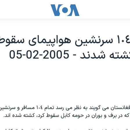
تمامی ١٠٤ سرنشين هواپيمای سقو
 شدند - 2005-02-05
مقامات ناتو و افغانستان می گويند به نظر می ر
که در برف و بوران در حومه کابل سقوط کرد، کشته شده اند.