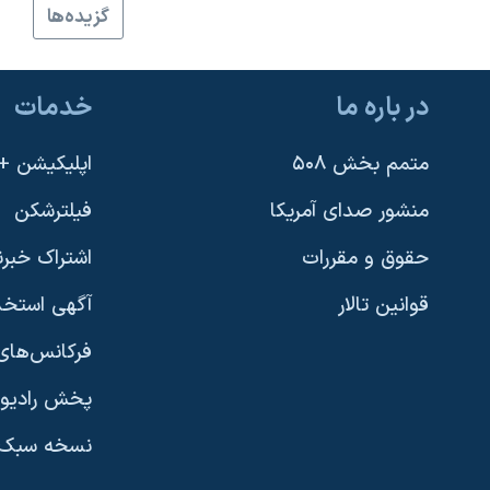
گزيده‌ها
نرگس محمدی برنده جایزه نوبل صلح
همایش محافظه‌کاران آمریکا «سی‌پک»
در باره ما
خدمات
صفحه‌های ویژه
سفر پرزیدنت ترامپ به چین
متمم بخش ۵۰۸
اپلیکیشن +VOA
منشور صدای آمریکا
فیلترشکن
حقوق و مقررات
اشتراک خبرن
قوانین تالار
آگهی استخد
فرکانس‌های 
پخش رادیو
یادگیری زبان انگلیسی
نسخه سبک 