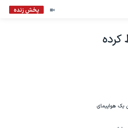
پخش زنده
ط کرده
سد تمام ١٠٤ مسافر و سرنشين يک هواپيمای