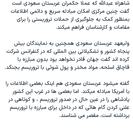
شاهزاه عبدالله که عملا حکمران عربستان سعودی است
دنبال کنید
مستندها
فرهنگ و زندگی
گفت چنين مرکزی امکان مبادله سريع و دائمی اطلاعات
حقوق شهروندی
انتخابات ریاست جمهوری آمریکا ۲۰۲۴
بمنظور کمک به جلوگيری از حملات تروريستی را برای
مقامات و کارشناسان فراهم ميکند.
اقتصادی
حمله جمهوری اسلامی به اسرائیل
رمز مهسا
علم و فناوری
وليعهد عربستان سعودی همچنين به نمايندگان بيش
زبانهای مختلف
اسرائیل در جنگ
ورزش زنان در ایران
پنجاه کشور و تشکيلاتی بين المللی که در کنفرانس شرکت
کرده اند گفت جهان قادر نخواهد بود بدون مبارزه با
گالری عکس
اعتراضات زن، زندگی، آزادی
قاچاق اسلحه، مواد مخدر و پول شوئی با تروريسم بجنگد.
آرشیو پخش زنده
مجموعه مستندهای دادخواهی
تریبونال مردمی آبان ۹۸
گفته ميشود عربستان سعودی هم اينک بعضی اطلاعات را
با آمريکا مبادله ميکند. اما بعضی ها در غرب اين کشور
دادگاه حمید نوری
پادشاهی را در عين حال در صدور تروريسم ، و کوتاهی در
چهل سال گروگان‌گیری
علنی کردن گام هائی که در داخل برای مبارزه با تروريسم
قانون شفافیت دارائی کادر رهبری ایران
برداشته است، مقصر می شناسند.
اعتراضات مردمی آبان ۹۸