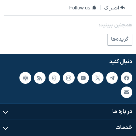
اسرائیل در جنگ
اشتراک
Follow us
نرگس محمدی برنده جایزه نوبل صلح
همایش محافظه‌کاران آمریکا «سی‌پک»
همچنبن ببینید:
صفحه‌های ویژه
گزيده‌ها
سفر پرزیدنت ترامپ به چین
دنبال کنید
در باره ما
خدمات