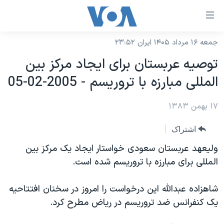
ینکهای
ابل
سترسی
جمعه ۱۶ مرداد ۱۴۰۵ ایران ۲۳:۵۲
خانه
هش
توصيه عربستان برای ايجاد مرکز بين
نسخه سبک وب‌سایت
ه
المللی مبارزه با تروريسم - 2005-02-05
حتوای
موضوع ها
صلی
۱۷ بهمن ۱۳۸۳
برنامه های تلویزیونی
ایران
هش
جدول برنامه ها
ه
آمریکا
اشتراک
فحه
صفحه‌های ویژه
جهان
وليعهد عربستان سعودی خواستار ايجاد يک مرکز بين
صلی
فرکانس‌های صدای آمریکا
المللی برای مبارزه با تروريسم شده است.
ورزشی
جام جهانی ۲۰۲۶
هش
پخش رادیویی
ه
گزیده‌ها
عملیات خشم حماسی
شاهزاده عبدالله اين درخواست را امروز در سخنان افتتاحيه
ستجو
۲۵۰سالگی آمریکا
ویژه برنامه‌ها
يک کنفرانس ضد تروريسم در رياض مطرح کرد.
یادگیری زبان انگلیسی
ویدیوها
بایگانی برنامه‌های تلویزیونی