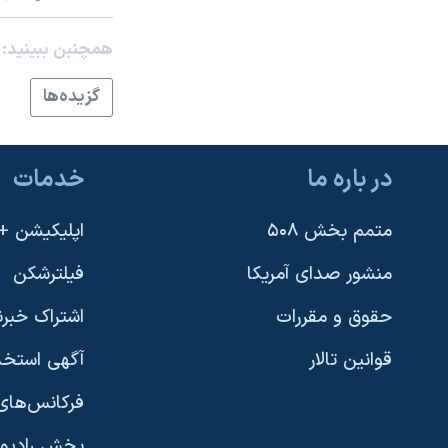
نرگس محمدی برنده جایزه نوبل صلح
همچنبن ببینید:
همایش محافظه‌کاران آمریکا «سی‌پک»
گزيده‌ها
صفحه‌های ویژه
سفر پرزیدنت ترامپ به چین
در باره ما
خدمات
متمم بخش ۵۰۸
اپلیکیشن +VOA
منشور صدای آمریکا
فیلترشکن
حقوق و مقررات
اشتراک خبرن
قوانین تالار
آگهی استخد
فرکانس‌های 
پخش رادیو