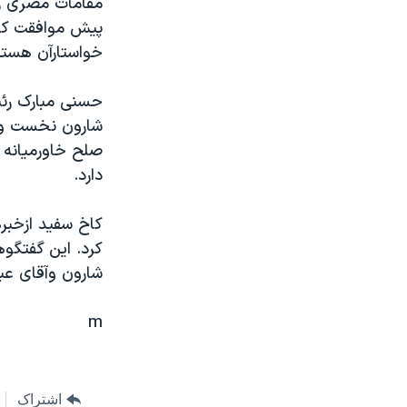
مقامات مصری رو
مستندها
فرهنگ و زندگی
پيش موافقت کرد
حقوق شهروندی
انتخابات ریاست جمهوری آمریکا ۲۰۲۴
خواستارآن هستن
اقتصادی
حمله جمهوری اسلامی به اسرائیل
حسنی مبارک رئي
رمز مهسا
علم و فناوری
شارون نخست وزي
اسرائیل در جنگ
ورزش زنان در ایران
صلح خاورميانه 
گالری عکس
اعتراضات زن، زندگی، آزادی
دارد.
آرشیو پخش زنده
مجموعه مستندهای دادخواهی
کاخ سفيد ازخبر
تریبونال مردمی آبان ۹۸
کرد. اين گفتگوه
دادگاه حمید نوری
شارون وآقای ع
چهل سال گروگان‌گیری
m
قانون شفافیت دارائی کادر رهبری ایران
اعتراضات مردمی آبان ۹۸
اسرائیل در جنگ
اشتراک