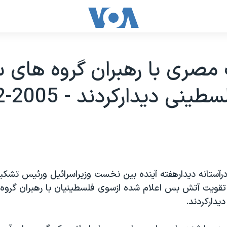
مصری با رهبران گروه های س
نی ديدارکردند - 2005-02-03
آستانه ديدارهفته آينده بين نخست وزيراسرائيل ورئيس تشکي
تقويت آتش بس اعلام شده ازسوی فلسطينيان با رهبران گروه
دارکردند.