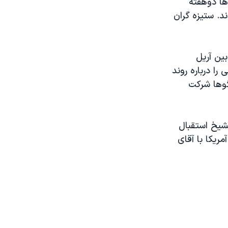
ها دوهفته
د. ستيزه گران
ين آريل
 درباره روند
گوها شرکت
شيخ استقبال
ريکا با آقای