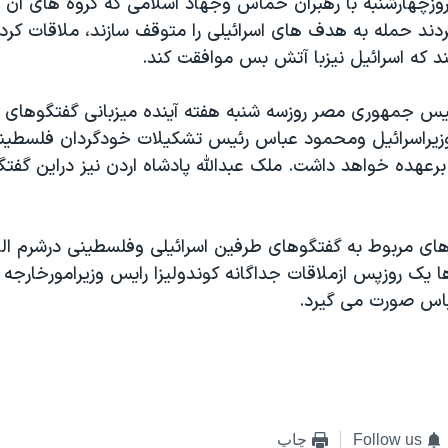
زچهارشنبه با رهبران حماس وجهاد اسلامی که گروه های آن 
ند حمله به هدف های اسرائيلی را متوقف سازند، ملاقات کردن
د که اسرائيل نيزبا آتش بس موافقت کند.
س جمهوری مصر روزسه شنبه هفته آينده ميزبانی گفتگوهای ب
راسرائيل ومحمود عباس رئيس تشکيلات خودگردان فلسطينی را
برعهده خواهد داشت. ملک عبدالله پادشاه اردن نيز دراين گفت
های مربوط به گفتگوهای طرفين اسرائيلی وفلسطينی درشرم ال
ا يک روزپس ازملاقات جداگانه کوندوليزا رايس وزيرامورخارجه آم
باس صورت می گيرد.
Follow us
چاپ