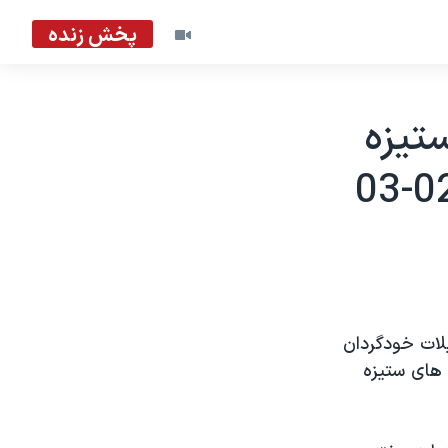
پخش زنده
تيزه
لات خودگردان
 های ستيزه