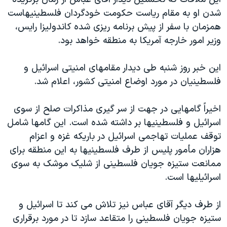
دنبال کنید
مستندها
فرهنگ و زندگی
شدن او به مقام رياست حکومت خودگردان فلسطينيهاست
همزمان با سفر از پيش برنامه ريزی شده کاندوليزا رايس،
حقوق شهروندی
انتخابات ریاست جمهوری آمریکا ۲۰۲۴
وزير امور خارجه آمريکا به منطقه خواهد بود.
اقتصادی
حمله جمهوری اسلامی به اسرائیل
رمز مهسا
علم و فناوری
اين خبر روز شنبه طی ديدار مقامهای امنيتی اسرائيل و
زبانهای مختلف
فلسطينيان در مورد اوضاع امنيتی کشور، اعلام شد.
اسرائیل در جنگ
ورزش زنان در ایران
گالری عکس
اعتراضات زن، زندگی، آزادی
اخيراً گامهايی در جهت از سر گيری مذاکرات صلح از سوی
آرشیو پخش زنده
مجموعه مستندهای دادخواهی
اسرائيل و فلسطينيها بر داشته شده است. اين گامها شامل
توقف عمليات تهاجمی اسرائيل در باريکه غزه و اعزام
تریبونال مردمی آبان ۹۸
هزاران مأمور پليس از طرف فلسطينيها به اين منطقه برای
دادگاه حمید نوری
ممانعت ستيزه جويان فلسطينی از شليک موشک به سوی
چهل سال گروگان‌گیری
اسرائيليها است.
قانون شفافیت دارائی کادر رهبری ایران
از طرف ديگر آقای عباس نيز تلاش می کند تا اسرائيل و
اعتراضات مردمی آبان ۹۸
ستيزه جويان فلسطينی را متقاعد سازد تا در مورد برقراری