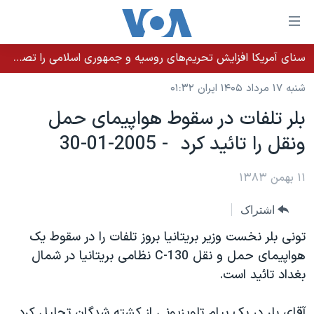
ینکهای
ابل
سترسی
سنای آمریکا افزایش تحریم‌های روسیه و جمهوری اسلامی را تصویب کرد؛ زلنسکی از این اقدام تشکر کرد
خانه
هش
شنبه ۱۷ مرداد ۱۴۰۵ ایران ۰۱:۳۲
نسخه سبک وب‌سایت
ه
بلر تلفات در سقوط هواپيمای حمل
حتوای
موضوع ها
ونقل را تائيد کرد - 2005-01-30
صلی
برنامه های تلویزیونی
ایران
هش
جدول برنامه ها
ه
۱۱ بهمن ۱۳۸۳
آمریکا
فحه
صفحه‌های ویژه
جهان
اشتراک
صلی
فرکانس‌های صدای آمریکا
ورزشی
جام جهانی ۲۰۲۶
هش
تونی بلر نخست وزير بريتانيا بروز تلفات را در سقوط يک
پخش رادیویی
ه
گزیده‌ها
عملیات خشم حماسی
هواپيمای حمل و نقل C-130 نظامی بريتانيا در شمال
ستجو
بغداد تائيد است.
۲۵۰سالگی آمریکا
ویژه برنامه‌ها
یادگیری زبان انگلیسی
ویدیوها
بایگانی برنامه‌های تلویزیونی
آقای بلر در يک پيام تلويزيونی از کشته شدگان تجليل کرد