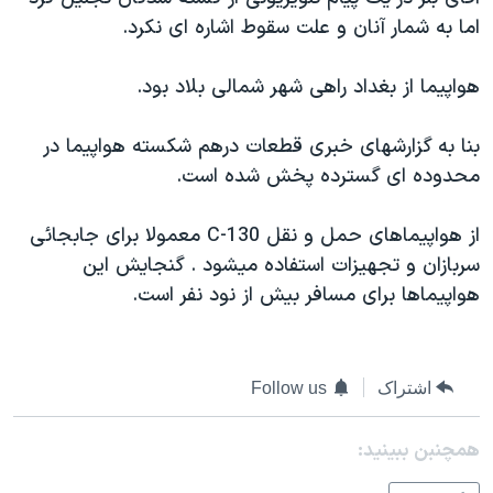
دنبال کنید
مستندها
فرهنگ و زندگی
اما به شمار آنان و علت سقوط اشاره ای نکرد.
حقوق شهروندی
انتخابات ریاست جمهوری آمریکا ۲۰۲۴
هواپيما از بغداد راهی شهر شمالی بلاد بود.
اقتصادی
حمله جمهوری اسلامی به اسرائیل
رمز مهسا
علم و فناوری
بنا به گزارشهای خبری قطعات درهم شکسته هواپيما در
زبانهای مختلف
محدوده ای گسترده پخش شده است.
اسرائیل در جنگ
ورزش زنان در ایران
گالری عکس
اعتراضات زن، زندگی، آزادی
از هواپيماهای حمل و نقل C-130 معمولا برای جابجائی
آرشیو پخش زنده
مجموعه مستندهای دادخواهی
سربازان و تجهيزات استفاده ميشود . گنجايش اين
هواپيماها برای مسافر بيش از نود نفر است.
تریبونال مردمی آبان ۹۸
دادگاه حمید نوری
چهل سال گروگان‌گیری
اشتراک
Follow us
قانون شفافیت دارائی کادر رهبری ایران
همچنبن ببینید:
اعتراضات مردمی آبان ۹۸