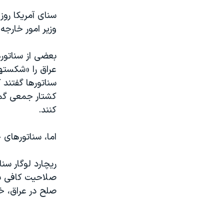
مستندها
فرهنگ و زندگی
سنای آمريکا روز
حقوق شهروندی
انتخابات ریاست جمهوری آمریکا ۲۰۲۴
وزير امور خارجه 
اقتصادی
حمله جمهوری اسلامی به اسرائیل
بعضی از سناتوره
رمز مهسا
علم و فناوری
عراق را «شکسته
اسرائیل در جنگ
ورزش زنان در ایران
سناتورها گفتند
گالری عکس
اعتراضات زن، زندگی، آزادی
کشتار جمعی گمرا
کنند.
آرشیو پخش زنده
مجموعه مستندهای دادخواهی
تریبونال مردمی آبان ۹۸
اما، سناتورهای 
دادگاه حمید نوری
ريچارد لوگار سن
چهل سال گروگان‌گیری
صلاحيت کافی بر
قانون شفافیت دارائی کادر رهبری ایران
صلح در عراق، خا
اعتراضات مردمی آبان ۹۸
اسرائیل در جنگ