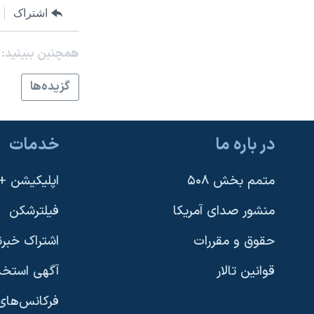
اشتراک
نرگس محمدی برنده جایزه نوبل صلح
همایش محافظه‌کاران آمریکا «سی‌پک»
همچنبن ببینید:
صفحه‌های ویژه
گزيده‌ها
سفر پرزیدنت ترامپ به چین
در باره ما
خدمات
متمم بخش ۵۰۸
اپلیکیشن +VOA
منشور صدای آمریکا
فیلترشکن
حقوق و مقررات
اشتراک خبرن
قوانین تالار
آگهی استخد
فرکانس‌های 