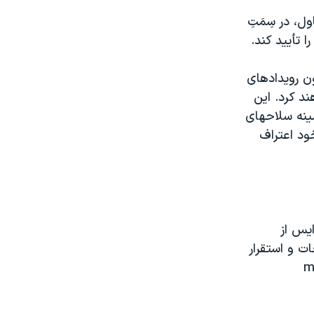
ل، در سِمَتِ
ا تأييد کند.
ون رويدادهای
د کرد. اين
مينه سلاحهای
خود اعتراف
ايس از
ت و استقرار