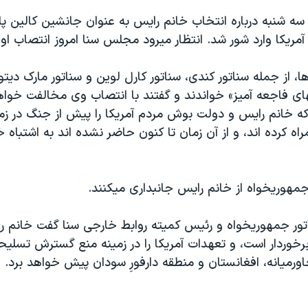
 سه شنبه درباره انتخاب خانم رايس به عنوان جانشين کالين پاو
آمريکا وارد شور شد. انتظار ميرود مجلس سنا امروز انتصاب او ر
ا، از جمله سناتور کندی، سناتور کارل لوين و سناتور مارک ديت
ای فاجعه آميز» خواندند و گفتند با انتصاب وی مخالفت خواهن
 که خانم رايس و دولت بوش مردم آمريکا را پيش از جنگ در ز
ه کرده اند، و از آن زمان تا کنون حاضر نشده اند به اشتباه 
جمهوريخواه از خانم رايس جانبداری ميکنند.
اتور جمهوريخواه و رئيس کميته روابط خارجی سنا گفت خانم ر
خوردار است، و تعهدات آمريکا را در زمينه منع گسترش تسليحا
ورميانه، افغانستان و منطقه دارفورِ سودان پيش خواهد برد. m