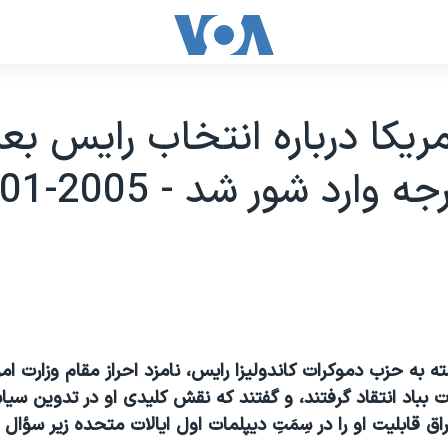
ريکا درباره انتخاب رايس بعن
 وارد شور شد - 2005-01-26
ه به حزب دموکرات کاندوليزا رايس، نامزد احراز مقام وزارت ام
دت بباد انتقاد گرفتند، و گفتند که نقش کليدی او در تدوين سي
ق قابليت او را در سِمَتِ ديپلمات اول ايالات متحده زير سؤال م