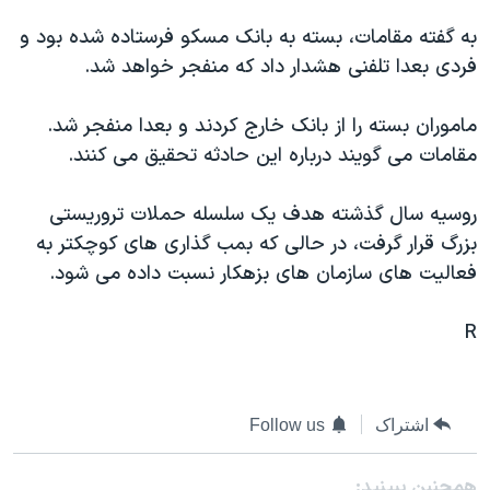
دنبال کنید
مستندها
فرهنگ و زندگی
به گفته مقامات، بسته به بانک مسکو فرستاده شده بود و
حقوق شهروندی
انتخابات ریاست جمهوری آمریکا ۲۰۲۴
فردی بعدا تلفنی هشدار داد که منفجر خواهد شد.
اقتصادی
حمله جمهوری اسلامی به اسرائیل
ماموران بسته را از بانک خارج کردند و بعدا منفجر شد.
رمز مهسا
علم و فناوری
مقامات می گويند درباره اين حادثه تحقيق می کنند.
زبانهای مختلف
اسرائیل در جنگ
ورزش زنان در ایران
روسيه سال گذشته هدف يک سلسله حملات تروريستی
گالری عکس
اعتراضات زن، زندگی، آزادی
بزرگ قرار گرفت، در حالی که بمب گذاری های کوچکتر به
آرشیو پخش زنده
مجموعه مستندهای دادخواهی
فعاليت های سازمان های بزهکار نسبت داده می شود.
تریبونال مردمی آبان ۹۸
R
دادگاه حمید نوری
چهل سال گروگان‌گیری
قانون شفافیت دارائی کادر رهبری ایران
اشتراک
Follow us
اعتراضات مردمی آبان ۹۸
همچنبن ببینید: