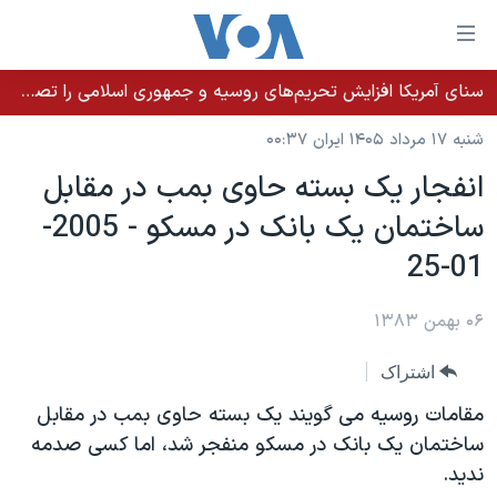
ینکهای
ابل
سترسی
سنای آمریکا افزایش تحریم‌های روسیه و جمهوری اسلامی را تصویب کرد؛ زلنسکی از این اقدام تشکر کرد
خانه
هش
شنبه ۱۷ مرداد ۱۴۰۵ ایران ۰۰:۳۷
نسخه سبک وب‌سایت
ه
انفجار يک بسته حاوی بمب در مقابل
حتوای
موضوع ها
ساختمان يک بانک در مسکو - 2005-
صلی
برنامه های تلویزیونی
ایران
هش
01-25
جدول برنامه ها
ه
آمریکا
فحه
صفحه‌های ویژه
۰۶ بهمن ۱۳۸۳
جهان
صلی
فرکانس‌های صدای آمریکا
ورزشی
جام جهانی ۲۰۲۶
هش
اشتراک
پخش رادیویی
ه
گزیده‌ها
عملیات خشم حماسی
مقامات روسيه می گويند يک بسته حاوی بمب در مقابل
ستجو
۲۵۰سالگی آمریکا
ویژه برنامه‌ها
ساختمان يک بانک در مسکو منفجر شد، اما کسی صدمه
یادگیری زبان انگلیسی
نديد.
ویدیوها
بایگانی برنامه‌های تلویزیونی