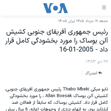
ینکهای
ابل
سترسی
جمعه ۱۶ مرداد ۱۴۰۵ ایران ۱۴:۰۵
خانه
هش
رئيس جمهوری آفريقای جنوبی کشيش
نسخه سبک وب‌سایت
ه
آلن بوساک را مورد بخشودگی کامل قرار
حتوای
موضوع ها
داد - 2005-01-16
صلی
برنامه های تلویزیونی
ایران
هش
۲۷ دی ۱۳۸۳
جدول برنامه ها
ه
آمریکا
فحه
صفحه‌های ویژه
جهان
اشتراک
صلی
فرکانس‌های صدای آمریکا
ورزشی
جام جهانی ۲۰۲۶
هش
پخش رادیویی
تابو مبکی Thabo Mbeki رئيس جمهوری آفريقای جنوبی،
ه
گزیده‌ها
عملیات خشم حماسی
کشيش آلن بوساک Allan Boesak ، را مورد بخشودگی
ستجو
۲۵۰سالگی آمریکا
ویژه برنامه‌ها
یادگیری زبان انگلیسی
کامل قرار داد. کشيش بوساک، که سابقأ از فعالان ضد
ویدیوها
بایگانی برنامه‌های تلویزیونی
آپارتايد بود، به اتهام دزدی از وجوهات اعانه، 6 سال پيش