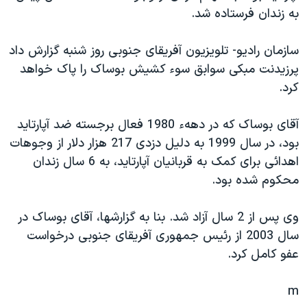
به زندان فرستاده شد.
دنبال کنید
مستندها
فرهنگ و زندگی
حقوق شهروندی
انتخابات ریاست جمهوری آمریکا ۲۰۲۴
سازمان راديو- تلويزيون آفريقای جنوبی روز شنبه گزارش داد
اقتصادی
حمله جمهوری اسلامی به اسرائیل
پرزيدنت مبکی سوابق سوء کشيش بوساک را پاک خواهد
کرد.
رمز مهسا
علم و فناوری
زبانهای مختلف
اسرائیل در جنگ
ورزش زنان در ایران
آقای بوساک که در دههء 1980 فعال برجسته ضد آپارتايد
گالری عکس
اعتراضات زن، زندگی، آزادی
بود، در سال 1999 به دليل دزدی 217 هزار دلار از وجوهات
اهدائی برای کمک به قربانيان آپارتايد، به 6 سال زندان
آرشیو پخش زنده
مجموعه مستندهای دادخواهی
محکوم شده بود.
تریبونال مردمی آبان ۹۸
دادگاه حمید نوری
وی پس از 2 سال آزاد شد. بنا به گزارشها، آقای بوساک در
سال 2003 از رئيس جمهوری آفريقای جنوبی درخواست
چهل سال گروگان‌گیری
عفو کامل کرد.
قانون شفافیت دارائی کادر رهبری ایران
اعتراضات مردمی آبان ۹۸
m