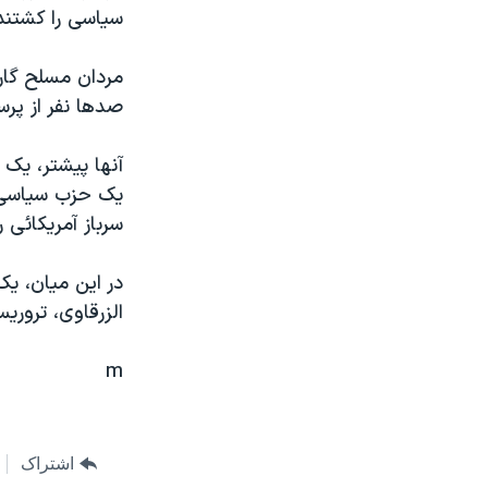
مستندها
فرهنگ و زندگی
سياسی را کشتند و 15 عضو گارد ملی را
حقوق شهروندی
انتخابات ریاست جمهوری آمریکا ۲۰۲۴
مردان مسلح گارد
اقتصادی
حمله جمهوری اسلامی به اسرائیل
صدها نفر از پرس
رمز مهسا
علم و فناوری
اسرائیل در جنگ
ورزش زنان در ایران
آنها پيشتر، يک 
يک حزب سياسی ع
گالری عکس
اعتراضات زن، زندگی، آزادی
سرباز آمريکائی را
آرشیو پخش زنده
مجموعه مستندهای دادخواهی
تریبونال مردمی آبان ۹۸
در اين ميان، يک
الزرقاوی، تروري
دادگاه حمید نوری
چهل سال گروگان‌گیری
m
قانون شفافیت دارائی کادر رهبری ایران
اعتراضات مردمی آبان ۹۸
اشتراک
اسرائیل در جنگ