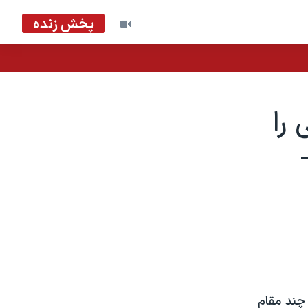
پخش زنده
را
 چند مقام