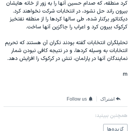
کرد منطقه، که صدام حسين آنها را به زور از خانه هايشان
دنبال کنید
مستندها
فرهنگ و زندگی
بيرون راند حل نشود، در انتخابات شرکت نخواهند کرد.
حقوق شهروندی
انتخابات ریاست جمهوری آمریکا ۲۰۲۴
ديکتاتور برکنار شده، طی سالها کردها را از منطقه نفتخيز
کرکوک بيرون کرد و اعراب را جاگزين آنها ساخت.
اقتصادی
حمله جمهوری اسلامی به اسرائیل
رمز مهسا
علم و فناوری
تحليلگران انتخابات گفته بودند نگران آن هستند که تحريم
زبانهای مختلف
اسرائیل در جنگ
ورزش زنان در ایران
انتخابات به وسيله کردها، و در نتيجه کافی نبودن شمار
نمايندگان آنها در پارلمان، تنش در کرکوک را افزايش دهد.
گالری عکس
اعتراضات زن، زندگی، آزادی
آرشیو پخش زنده
مجموعه مستندهای دادخواهی
m
تریبونال مردمی آبان ۹۸
دادگاه حمید نوری
اشتراک
Follow us
چهل سال گروگان‌گیری
قانون شفافیت دارائی کادر رهبری ایران
همچنبن ببینید:
اعتراضات مردمی آبان ۹۸
گزيده‌ها