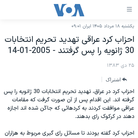
ینکهای
ابل
سترسی
یکشنبه ۱۸ مرداد ۱۴۰۵ ایران ۰۹:۰۱
خانه
هش
احزاب کرد عراقی تهديد تحريم انتخابات
نسخه سبک وب‌سایت
ه
30 ژانويه را پس گرفتند - 2005-01-14
حتوای
موضوع ها
صلی
۲۵ دی ۱۳۸۳
برنامه های تلویزیونی
ایران
هش
جدول برنامه ها
ه
آمریکا
اشتراک
فحه
صفحه‌های ویژه
جهان
احزاب کرد در عراق، تهديد تحريم انتخابات 30 ژانويه را پس
صلی
فرکانس‌های صدای آمریکا
گرفته اند. اين اقدام پس از آن صورت گرفت که مقامات
ورزشی
جام جهانی ۲۰۲۶
هش
عراقی موافقت کردند به کردهائی که جاکَن شده اند اجازه
پخش رادیویی
ه
گزیده‌ها
عملیات خشم حماسی
دهند در کرکوک رای بدهند.
ستجو
۲۵۰سالگی آمریکا
ویژه برنامه‌ها
یادگیری زبان انگلیسی
احزاب کرد گفته بودند تا مسائل رای گيری مربوط به هزاران
ویدیوها
بایگانی برنامه‌های تلویزیونی