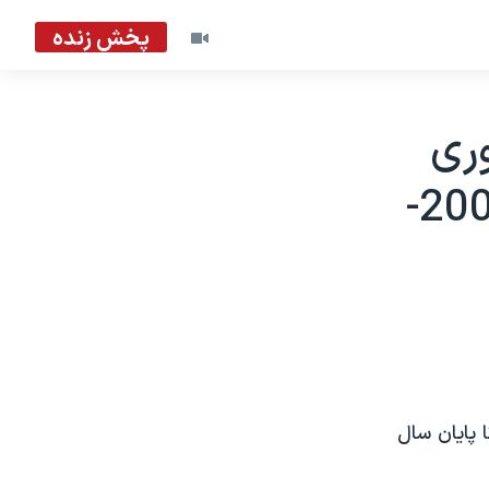
پخش زنده
ری
چک در عراق تا پايان سال جاری - 2005-
 پايان سال