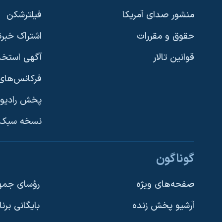
نرگس محمدی برنده جایزه نوبل صلح
منشور صدای آمریکا
فیلترشکن
همایش محافظه‌کاران آمریکا «سی‌پک»
حقوق و مقررات
اشتراک خبرن
صفحه‌های ویژه
قوانین تالار
آگهی استخد
سفر پرزیدنت ترامپ به چین
فرکانس‌های 
پخش رادیو
یادگیری زبان انگلیسی
نسخه سبک 
دنبال کنید
گوناگون
صفحه‌های ویژه
رؤسای جمهو
آرشیو پخش زنده
بایگانی برن
زبانهای مختلف