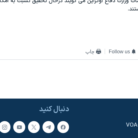
مات وزارت دفاع اوکراين می گويند درحال تحقيق نسبت به امک
تند.
Follow us
چاپ
دنبال کنید