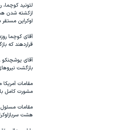
مستندها
فرهنگ و زندگی
لئونيد کوچما، 
حقوق شهروندی
انتخابات ریاست جمهوری آمریکا ۲۰۲۴
ازکشته شدن هشت
اوکراين مستقر د
اقتصادی
حمله جمهوری اسلامی به اسرائیل
رمز مهسا
علم و فناوری
آقای کوچما روزد
اسرائیل در جنگ
ورزش زنان در ایران
قراردهند که بازگشت بيش از1600 سرباز اوکر
گالری عکس
اعتراضات زن، زندگی، آزادی
آقای يوشچنکو ر
آرشیو پخش زنده
مجموعه مستندهای دادخواهی
بازگشت نيروهای 
تریبونال مردمی آبان ۹۸
مقامات آمريکا م
دادگاه حمید نوری
مشورت کامل با 
چهل سال گروگان‌گیری
قانون شفافیت دارائی کادر رهبری ایران
مقامات مسئول م
هشت سربازاوکرا
اعتراضات مردمی آبان ۹۸
اسرائیل در جنگ