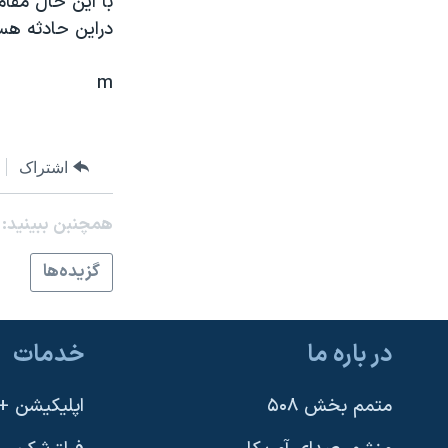
با اين حال مقا
نرگس محمدی برنده جایزه نوبل صلح
دراين حادثه هس
همایش محافظه‌کاران آمریکا «سی‌پک»
m
صفحه‌های ویژه
سفر پرزیدنت ترامپ به چین
اشتراک
همچنبن ببینید:
گزيده‌ها
در باره ما
خدمات
متمم بخش ۵۰۸
اپلیکیشن +VOA