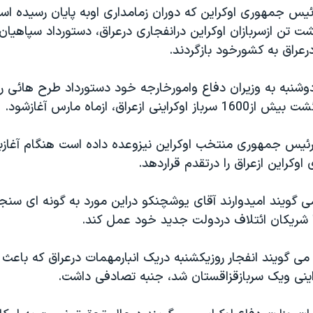
رئيس جمهوری اوکراين که دوران زمامداری اوبه پايان رسيده ا
 تن ازسربازان اوکراين درانفجاری درعراق، دستورداد سپاهيا
رعراق به کشورخود بازگردند.
وشنبه به وزيران دفاع وامورخارجه خود دستورداد طرح هائی را
اينی ازعراق، ازماه مارس آغازشود.
ئيس جمهوری منتخب اوکراين نيزوعده داده است هنگام آغازب
اوکراين ازعراق را درتقدم قراردهد.
ی گويند اميدوارند آقای يوشچنکو دراين مورد به گونه ای سنجي
شريکان ائتلاف دردولت جديد خود عمل کند.
ی گويند انفجار روزيکشنبه دريک انبارمهمات درعراق که باع
ينی ويک سربازقزاقستان شد، جنبه تصادفی داشت.