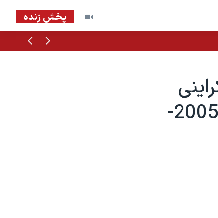
پخش زنده
قبلی
بعدی
اينی
مستقر درعراق را به کشور فراخواند - 2005-