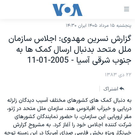
ینکهای
ابل
سترسی
پنجشنبه ۱۵ مرداد ۱۴۰۵ ایران ۱۴:۳۰
خانه
هش
گزارش نسرين مهدوی: اجلاس سازمان
نسخه سبک وب‌سایت
ه
ملل متحد بدنبال ارسال کمک ها به
حتوای
موضوع ها
جنوب شرقی آسيا - 2005-01-11
صلی
برنامه های تلویزیونی
ایران
هش
۲۲ دی ۱۳۸۳
جدول برنامه ها
ه
آمریکا
فحه
صفحه‌های ویژه
جهان
اشتراک
صلی
فرکانس‌های صدای آمریکا
ورزشی
جام جهانی ۲۰۲۶
به دنبال کمک های کشورهای مختلف آسيب ديدگان زلزله
هش
پخش رادیویی
دريايی و خيزآب اقيانوس هند، سازمان ملل متحد در ژنو،
ه
گزیده‌ها
عملیات خشم حماسی
مقر اروپايی اين سازمان، با حضور نمايندگان کشورهای
ستجو
۲۵۰سالگی آمریکا
ویژه برنامه‌ها
یادگیری زبان انگلیسی
شرکت کننده اجلاس خود را آغاز کرد. به مشروح گزارش
ویدیوها
بایگانی برنامه‌های تلویزیونی
خبرنگار ويژه بخش فارسی صدای آمريکا در اين زمينه توجه