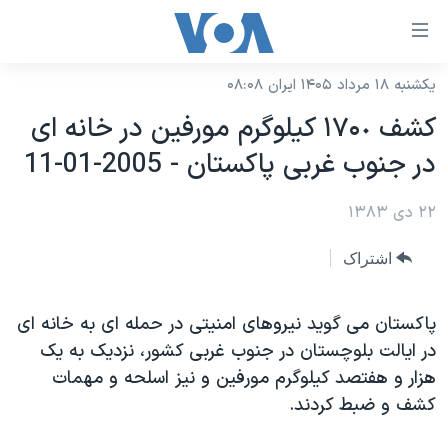
ینکهای
ابل
سترسی
یکشنبه ۱۸ مرداد ۱۴۰۵ ایران ۰۸:۰۸
خانه
هش
کشف ١٧۰٠ کيلوگرم مورفين در خانه ای
نسخه سبک وب‌سایت
ه
در جنوب غربی پاکستان - 2005-01-11
حتوای
موضوع ها
صلی
۲۲ دی ۱۳۸۳
برنامه های تلویزیونی
ایران
هش
جدول برنامه ها
ه
آمریکا
اشتراک
فحه
صفحه‌های ویژه
جهان
صلی
فرکانس‌های صدای آمریکا
پاکستان می گويد نيروهای امنيتی در حمله ای به خانه ای
ورزشی
جام جهانی ۲۰۲۶
هش
در ايالت بلوچستان در جنوب غربی کشور، نزديک به يک
پخش رادیویی
ه
گزیده‌ها
عملیات خشم حماسی
هزار و هفتصد کيلوگرم مورفين و نيز اسلحه و مهمات
ستجو
۲۵۰سالگی آمریکا
ویژه برنامه‌ها
کشف و ضبط کردند.
یادگیری زبان انگلیسی
ویدیوها
بایگانی برنامه‌های تلویزیونی