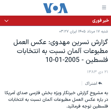
ینکهای
ابل
سترسی
خبر فوری
خانه
هش
شنبه ۱۷ مرداد ۱۴۰۵ ایران ۰۳:۲۷
نسخه سبک وب‌سایت
ه
گزارش نسرين مهدوی: عکس العمل
حتوای
موضوع ها
مطبوعات آلمان نسبت به انتخابات
صلی
برنامه های تلویزیونی
ایران
هش
فلسطين - 2005-01-10
جدول برنامه ها
ه
آمریکا
فحه
صفحه‌های ویژه
۲۱ دی ۱۳۸۳
جهان
صلی
فرکانس‌های صدای آمریکا
ورزشی
جام جهانی ۲۰۲۶
هش
اشتراک
پخش رادیویی
ه
گزیده‌ها
عملیات خشم حماسی
به مشروح گزارش خبرنگار ويژه بخش فارسی صدای آمريکا
ستجو
۲۵۰سالگی آمریکا
ویژه برنامه‌ها
در باره عکس العمل مطبوعات آلمان نسبت به انتخابات
یادگیری زبان انگلیسی
فلسطين توجه فرمائيد.
ویدیوها
بایگانی برنامه‌های تلویزیونی