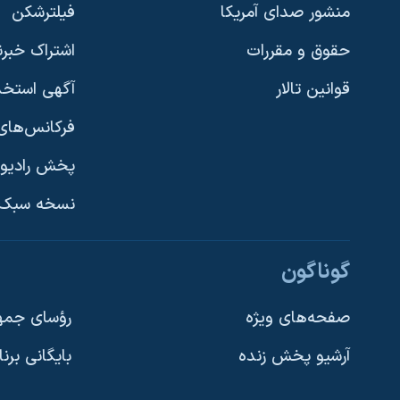
منشور صدای آمریکا
فیلترشکن
حقوق و مقررات
اشتراک خبرن
قوانین تالار
آگهی استخد
فرکانس‌های 
پخش رادیو
یادگیری زبان انگلیسی
نسخه سبک 
دنبال کنید
گوناگون
صفحه‌های ویژه
رؤسای جمهو
آرشیو پخش زنده
بایگانی برن
زبانهای مختلف