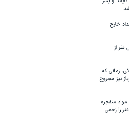
نايف" و پسر
شد.
داد خارج
نفر از
ئی، زمانی که
باز نيز مجروح
 مواد منفجره
فر را زخمی