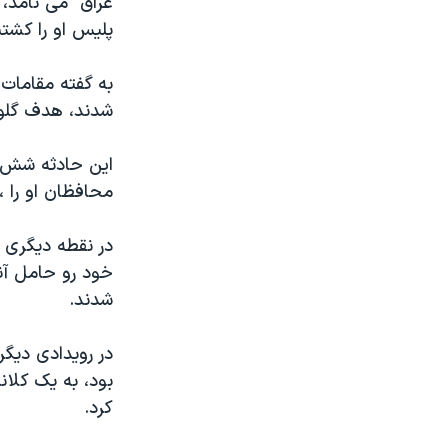
عراق" می نامد، 
مستندها
فرهنگ و زندگی
پليس او را کشتن
حقوق شهروندی
انتخابات ریاست جمهوری آمریکا ۲۰۲۴
اقتصادی
حمله جمهوری اسلامی به اسرائیل
به گفته مقامات،
شدند، هدف گلوله
رمز مهسا
علم و فناوری
اسرائیل در جنگ
ورزش زنان در ایران
اين حادثه شش ر
گالری عکس
اعتراضات زن، زندگی، آزادی
محافظان او را ،
آرشیو پخش زنده
مجموعه مستندهای دادخواهی
در نقطه ديگری د
تریبونال مردمی آبان ۹۸
خود رو حامل آنه
دادگاه حمید نوری
شدند.
چهل سال گروگان‌گیری
در رويدادی ديگر
قانون شفافیت دارائی کادر رهبری ایران
بود، به يک کلا
اعتراضات مردمی آبان ۹۸
کرد.
اسرائیل در جنگ