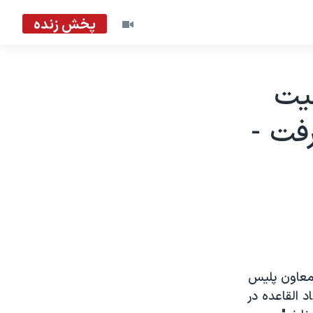
پخش زنده
ليت
رفت -
 معاون پليس
د القاعده در