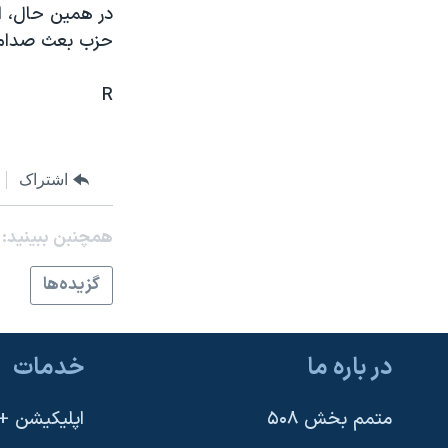
در همين حال، ا
نرگس محمدی برنده جایزه نوبل صلح
حزب بعث صدام ح
همایش محافظه‌کاران آمریکا «سی‌پک»
R
صفحه‌های ویژه
سفر پرزیدنت ترامپ به چین
اشتراک
همچنبن ببینید:
گزيده‌ها
در باره ما
خدمات
متمم بخش ۵۰۸
اپلیکیشن +VOA