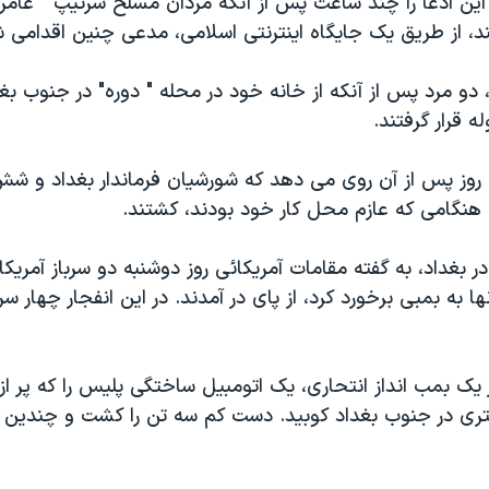
اين ادعا را چند ساعت پس از آنکه مردان مسلح سرتيپ " عامر 
د، از طريق يک جايگاه اينترنتی اسلامی، مدعی چنين اقدامی 
 دو مرد پس از آنکه از خانه خود در محله " دوره" در جنوب بغ
 قرار گرفتند.
وز پس از آن روی می دهد که شورشيان فرماندار بغداد و شش 
 هنگامی که عازم محل کار خود بودند، کشتند.
ر بغداد، به گفته مقامات آمريکائی روز دوشنبه دو سرباز آمريکا
ا به بمبی برخورد کرد، از پای در آمدند. در اين انفجار چهار سر
 يک بمب انداز انتحاری، يک اتومبيل ساختگی پليس را که پر از
نتری در جنوب بغداد کوبيد. دست کم سه تن را کشت و چندين ن