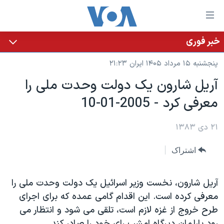
ینکهای
ابل
سترسی
خبر فوری
خانه
هش
پنجشنبه ۱۵ مرداد ۱۴۰۵ ایران ۲۱:۲۳
نسخه سبک وب‌سایت
ه
آريل شارون يک دولت وحدت ملی را
حتوای
موضوع ها
معرفی کرد - 2005-01-10
صلی
برنامه های تلویزیونی
ایران
هش
جدول برنامه ها
ه
۲۱ دی ۱۳۸۳
آمریکا
فحه
صفحه‌های ویژه
جهان
اشتراک
صلی
فرکانس‌های صدای آمریکا
ورزشی
جام جهانی ۲۰۲۶
هش
پخش رادیویی
ه
گزیده‌ها
عملیات خشم حماسی
آريل شارون، نخست وزير اسرائيل يک دولت وحدت ملی را
ستجو
معرفی کرده است. اين اقدام گامی عمده که برای اجرای
۲۵۰سالگی آمریکا
ویژه برنامه‌ها
یادگیری زبان انگلیسی
طرح خروج از غزه لازم است، تلقی می شود و انتظار می
ویدیوها
بایگانی برنامه‌های تلویزیونی
رود پارلمان ديرگاه امشب رای خود را صادر کند.