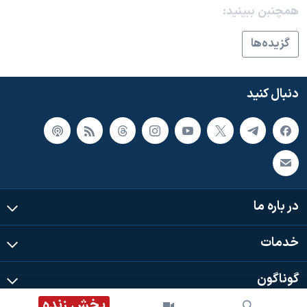
اسرائیل در جنگ
همچنبن ببینید:
نرگس محمدی برنده جایزه نوبل صلح
گزيده‌ها
همایش محافظه‌کاران آمریکا «سی‌پک»
صفحه‌های ویژه
دنبال کنید
سفر پرزیدنت ترامپ به چین
در باره ما
خدمات
گوناگون
پخش زنده