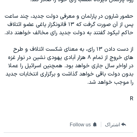
دنبال کنید
مستندها
فرهنگ و زندگی
حضور شارون در پارلمان و معرفی دولت جديد، چند ساعت
حقوق شهروندی
انتخابات ریاست جمهوری آمریکا ۲۰۲۴
پس از آن صورت گرفت که ١٣ قانونگزار ياغی عضو ائتلاف
اقتصادی
حمله جمهوری اسلامی به اسرائیل
حاکم ليکود گفتند به دولت جديد رای مخالف خواهند داد.
رمز مهسا
علم و فناوری
زبانهای مختلف
از دست دادن ١٣ رای، به معنای شکست ائتلاف و طرح
اسرائیل در جنگ
ورزش زنان در ایران
های خروج از تمام ٨ هزار آبادی يهودی نشين در نوار غزه
گالری عکس
اعتراضات زن، زندگی، آزادی
در اواخر سال جاری خواهد بود. همچنين اسرائيل را عملا
آرشیو پخش زنده
مجموعه مستندهای دادخواهی
بدون دولت باقی خواهد گذاشت و برگزاری انتخابات جديد
را موجب خواهد شد.
تریبونال مردمی آبان ۹۸
دادگاه حمید نوری
R
چهل سال گروگان‌گیری
قانون شفافیت دارائی کادر رهبری ایران
اشتراک
Follow us
اعتراضات مردمی آبان ۹۸